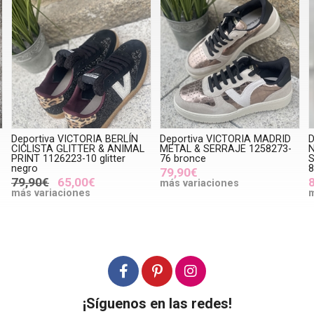
Deportiva VICTORIA BERLÍN
Deportiva VICTORIA MADRID
D
CICLISTA GLITTER & ANIMAL
METAL & SERRAJE 1258273-
PRINT 1126223-10 glitter
76 bronce
S
negro
8
79,90€
79,90€
65,00€
más variaciones
más variaciones
m
¡Síguenos en las redes!