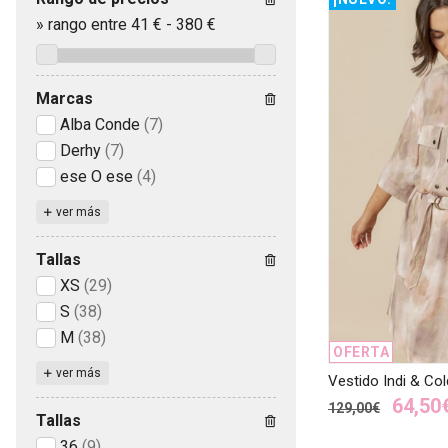
»
rango entre
41
€
-
380
€
Marcas
Alba Conde
(7)
Derhy
(7)
ese O ese
(4)
ver más
Tallas
XS
(29)
S
(38)
M
(38)
OFERTA
ver más
Vestido Indi & Col
64,50
129,00€
Tallas
36
(9)