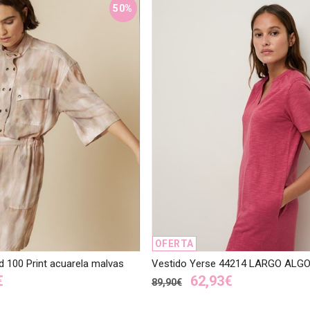
50%
OFERTA
d 100 Print acuarela malvas
Vestido Yerse 44214 LARGO ALG
€
62,93€
89,90€