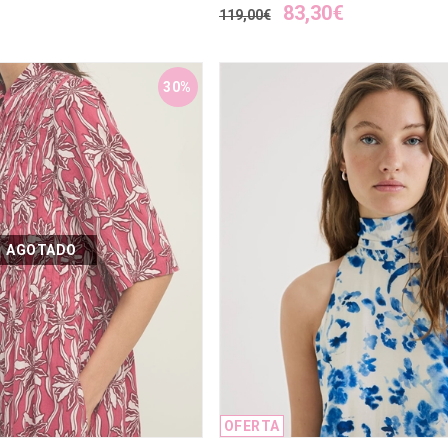
83,30€
119,00€
30%
AGOTADO
OFERTA