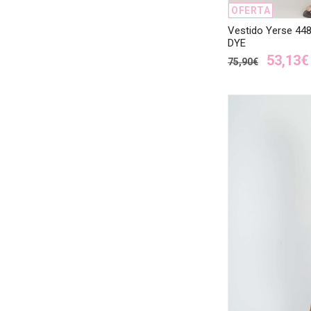
OFERTA
Vestido Yerse 44
DYE
53,13€
75,90€