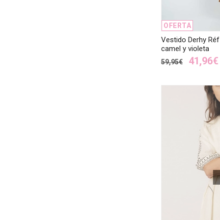
OFERTA
Vestido Derhy Ré
camel y violeta
41,96€
59,95€