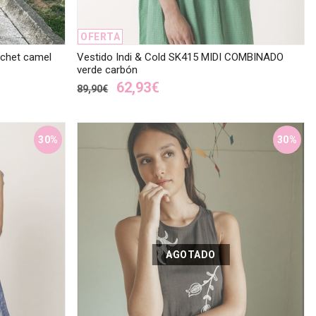
OFERTA
chet camel
Vestido Indi & Cold SK415 MIDI COMBINADO
verde carbón
62,93€
89,90€
30%
30%
AGOTADO