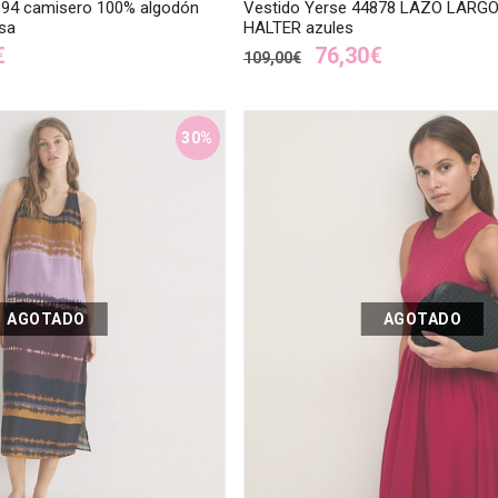
894 camisero 100% algodón
Vestido Yerse 44878 LAZO LARG
sa
HALTER azules
€
76,30€
109,00€
30%
AGOTADO
AGOTADO