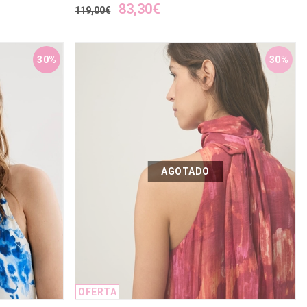
83,30€
119,00€
30%
30%
AGOTADO
OFERTA