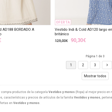
OFERTA
old AD188 BORDADO A
Vestido Indi & Cold AD120 largo en
o
británico
€
90,30€
129,00€
Página 1 de 3
1
2
3
Mostrar todos
 compra productos de la categoría
Vestidos y monos
(Ropa) al mejor precio en 
, características y precios de artículos de la familia
Vestidos y monos
, perten
ofertas en
Vestidos y monos
.