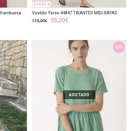
OFERTA
 frambuesa
Vestido Yerse 44847 TIRANTES MIDI RAYAS
95,20€
119,00€
30%
AGOTADO