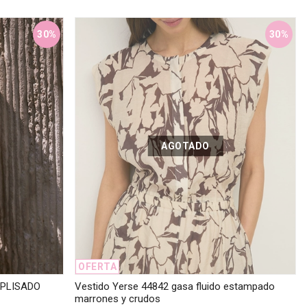
30%
30%
AGOTADO
OFERTA
 PLISADO
Vestido Yerse 44842 gasa fluido estampado
marrones y crudos