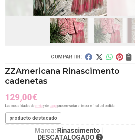
COMPARTIR:
ZZAmericana Rinascimento
cadenetas
129,00
€
Las modalidades de
envío
y de
pago
pueden variar el importe final del pedido.
producto destacado
Marca:
Rinascimento
DESCATALOGADO