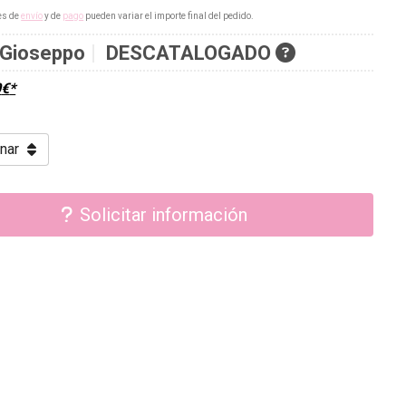
es de
envío
y de
pago
pueden variar el importe final del pedido.
Gioseppo
DESCATALOGADO
0
€
*
Solicitar información