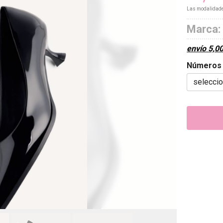
Las modalidad
Marca:
envío
5,0
Números