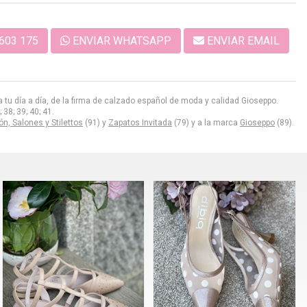
603 175
ENVIAR WHATSAPP
ENVIAR EMAIL
 tu día a día, de la firma de calzado español de moda y calidad Gioseppo.
38; 39; 40; 41.
n, Salones y Stilettos
(91) y
Zapatos Invitada
(79) y a la marca
Gioseppo
(89).