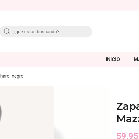
Buscar
INICIO
M
harol negro
Zap
Maz
59,95