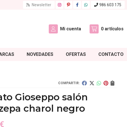
Newsletter
986 603 175
Mi cuenta
0
artículos
ARCAS
NOVEDADES
OFERTAS
CONTACTO
COMPARTIR:
ato Gioseppo salón
zepa charol negro
€