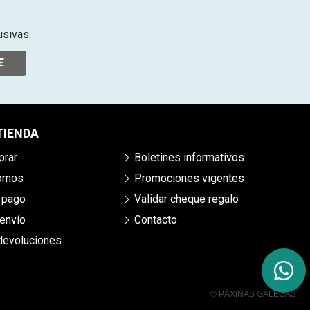
usivas.
E
TIENDA
rar
Boletines informativos
somos
Promociones vigentes
 pago
Validar cheque regalo
envío
Contacto
 devoluciones
© PÁXINAS GALEGAS