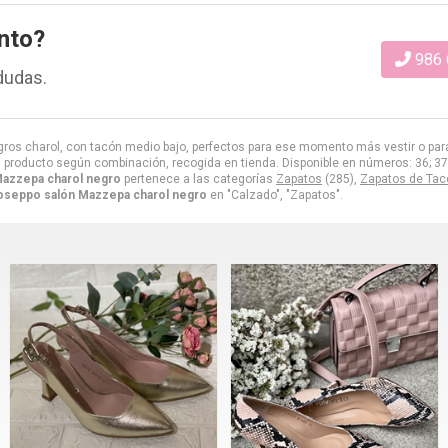
nto?
986 
dudas.
egros charol, con tacón medio bajo, perfectos para ese momento más vestir o para
l producto según combinación, recogida en tienda. Disponible en números: 36; 37; 
Mazzepa charol negro
pertenece a las categorías
Zapatos
(285),
Zapatos de Tacó
oseppo salón Mazzepa charol negro
en "Calzado", "Zapatos".