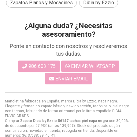
Zapatos Planos y Mocasines
Dibia by Ezzio
¿Alguna duda? ¿Necesitas
asesoramiento?
Ponte en contacto con nosotros y resolveremos
tus dudas.
986 603 175
ENVIAR WHATSAPP
ENVIAR EMAIL
Manoletina fabricada en España, marca Dibia by Ezzio, napa negra.
Elegante y femenino zapato básico, new colección, tacón bajo, piel negro
con tachas, fabricado de forma artesanal por la firma española DIBIA.
ENVIO GRATIS.
Comprar
Zapato Dibia by Ezzio 56147 tachas piel napa negra
con 30,00%
de descuento por
97,93
€
(antes
139,90
€
). Stock del producto según
combinación, novedad en tienda, recogida en tienda. Disponible en
números: 36; 37; 38; 39; 40; 41.