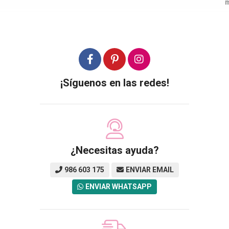
m
¡Síguenos en las redes!
¿Necesitas ayuda?
986 603 175
ENVIAR EMAIL
ENVIAR WHATSAPP