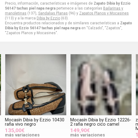
Precio, información, características e imágenes de
Zapato Dibia by Ezzio
56147 tachas piel napa negra
pertenece a las categorías
Bailarinas y
manoletinas
(137),
Sandalias Planas
(96) y
Zapatos Planos y Mocasines
(113) y a la marca
Dibia by Ezzio
(63).
Encuentra productos relacionados y de similares características a
Zapato
Dibia by Ezzio 56147 tachas piel napa negra
en "Calzado", "Zapatos",
"Zapatos Planos y Mocasines".
Mocasín Dibia by Ezzio 10430
Mocasín Dibia by Ezzio 12226-
z
rafia vivo negro
2 rafia negro cico camel
m
135,00€
149,90€
más variaciones
más variaciones