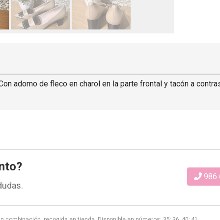
n adorno de fleco en charol en la parte frontal y tacón a contra
nto?
986 
dudas.
ún combinación, recogida en tienda. Disponible en números: 35; 36; 40; 41.