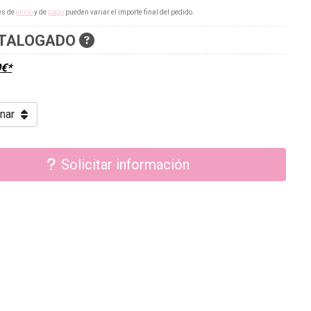
es de
envío
y de
pago
pueden variar el importe final del pedido.
TALOGADO
0
€
*
Solicitar información