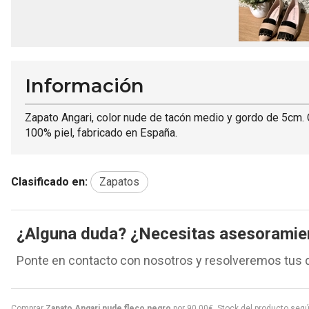
Información
Zapato Angari, color nude de tacón medio y gordo de 5cm. Co
100% piel, fabricado en España.
Clasificado en:
Zapatos
¿Alguna duda? ¿Necesitas asesoramie
Ponte en contacto con nosotros y resolveremos tus 
Comprar
Zapato Angari nude fleco negro
por
90,00
€
. Stock del producto seg