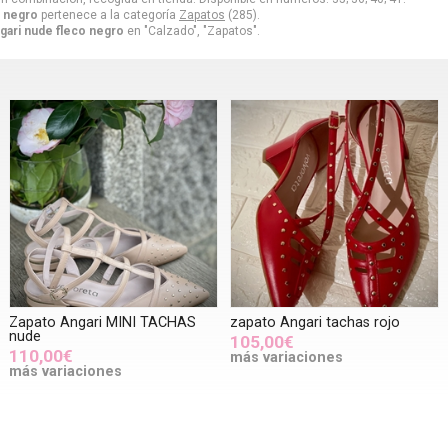
o negro
pertenece a la categoría
Zapatos
(285).
gari nude fleco negro
en "Calzado", "Zapatos".
Zapato Angari MINI TACHAS
zapato Angari tachas rojo
nude
105,00€
110,00€
más variaciones
más variaciones