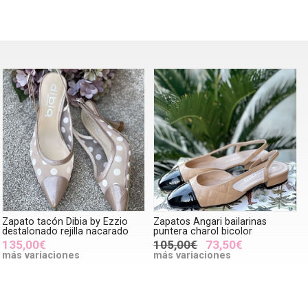
Zapato tacón Dibia by Ezzio
Zapatos Angari bailarinas
destalonado rejilla nacarado
puntera charol bicolor
135,00€
105,00€
73,50€
más variaciones
más variaciones