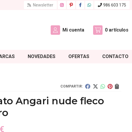
Newsletter
986 603 175
Mi cuenta
0
artículos
ARCAS
NOVEDADES
OFERTAS
CONTACTO
COMPARTIR:
to Angari nude fleco
ro
€