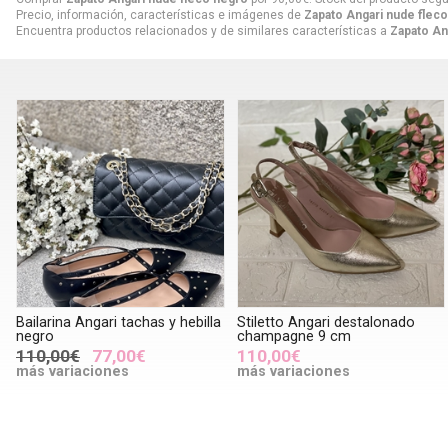
Precio, información, características e imágenes de
Zapato Angari nude flec
Encuentra productos relacionados y de similares características a
Zapato An
Bailarina Angari tachas y hebilla
Stiletto Angari destalonado
negro
champagne 9 cm
110,00€
77,00€
110,00€
más variaciones
más variaciones