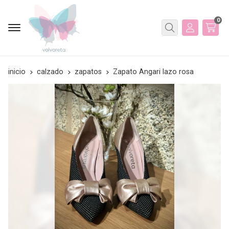
0
Buscar
inicio
calzado
zapatos
Zapato Angari lazo rosa