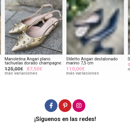
Manoletina Angari plano
Stiletto Angari destalonado
S
tachuelas dorado champagne.
marino 7,5 cm
125,00€
87,50€
110,00€
m
más variaciones
más variaciones
¡Síguenos en las redes!