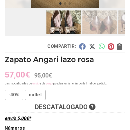
COMPARTIR:
Zapato Angari lazo rosa
57,00
€
95,00
€
Las modalidades de
envío
y de
pago
pueden variar el importe final del pedido.
-40%
outlet
DESCATALOGADO
envío
5,00
€
*
Números