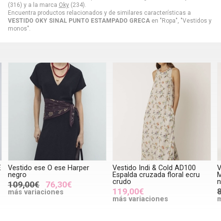
(316) y a la marca
Oky
(234).
Encuentra productos relacionados y de similares características a
VESTIDO OKY SINAL PUNTO ESTAMPADO GRECA
en "Ropa", "Vestidos y
monos".
E
Vestido ese O ese Harper
Vestido Indi & Cold AD100
V
negro
Espalda cruzada floral ecru
crudo
n
109,00€
76,30€
119,00€
más variaciones
más variaciones
m