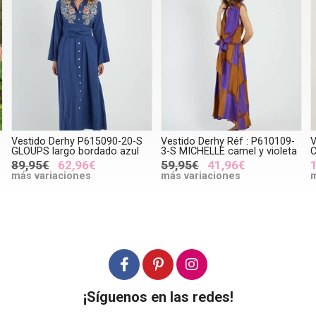
Vestido Derhy P615090-20-S
Vestido Derhy Réf : P610109-
V
GLOUPS largo bordado azul
3-S MICHELLE camel y violeta
89,95€
62,96€
59,95€
41,96€
más variaciones
más variaciones
m
¡Síguenos en las redes!