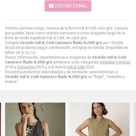
ENVIAR EMAIL
Vestido camisero largo, casaca de la firma Indi & Cold color gris. Casaca,
que puedes llevar como vestido camisero o como chaqueta larga de la
firma de moda española Indi & Cold, en color gris.
Comprar
Vestido Indi & Cold Camisero fluido NJ300 gris
por
129,00
€
.
Stock del producto según combinación, recogida en tienda. Disponible en
tallas: xs; s; m; l; xl.
Precio, información, características e imágenes de
Vestido Indi & Cold
Camisero fluido NJ300 gris
pertenece a las categorías
Vestidos y monos
(316) y
Conjuntos
(367) y a la marca
Indi & Cold
(262).
Encuentra productos relacionados y de similares características a
Vestido Indi & Cold Camisero fluido NJ300 gris
en "Ropa", "Vestidos y
monos".