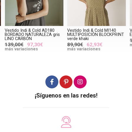
Vestido Indi & Cold AD180
Vestido Indi & Cold MI140
V
BORDADO NATURALEZA gris
MULTIPOSICIÓN BLOCKPRINT
E
LINO CARBÓN
verde khaki
139,00€
97,30€
89,90€
62,93€
m
más variaciones
más variaciones
¡Síguenos en las redes!