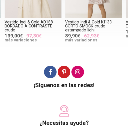
Vestido Indi & Cold AD188
Vestido Indi & Cold KI133
V
BORDADO A CONTRASTE
CORTO SMOCK crudo
E
crudo
estampado lichi
139,00€
97,30€
89,90€
62,93€
m
más variaciones
más variaciones
¡Síguenos en las redes!
¿Necesitas ayuda?