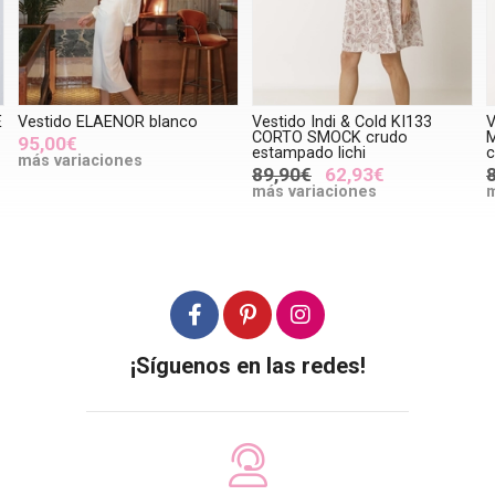
Vestido Indi & Cold KI133
Vestido Indi & Cold SK415
CORTO SMOCK crudo
MIDI COMBINADO verde
estampado lichi
carbón
89,90€
62,93€
89,90€
62,93€
más variaciones
más variaciones
¡Síguenos en las redes!