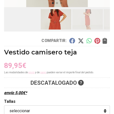
COMPARTIR:
Vestido camisero teja
89,95
€
Las modalidades de
envío
y de
pago
pueden variar el importe final del pedido.
DESCATALOGADO
envío
5,00
€
*
Tallas