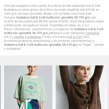
Cómoda sudadera estilo comfy de la firma de San Sebastián Indi & Cold..
Sudadera en tonos grises de la firma de moda española Indi & Cold, en
color gris con bajo ajustable, llévala con su falda como total look.
Comprar
Sudadera Indi & Cold multicolor ajustable SK 375 gris
con
30,00% de descuento por
48,93
€
(antes
69,90
€
). Stock del producto según
combinación, recogida en tienda. Disponible en tallas: xs; s; m; l.
Precio, información, características e imágenes de
Sudadera Indi & Cold
multicolor ajustable SK 375 gris
pertenece a las categorías
Conjuntos
(367) y
Jerséis y sudaderas
(164) y a la marca
Indi & Cold
(262).
Encuentra productos relacionados y de similares características a
Sudadera Indi & Cold multicolor ajustable SK 375 gris
en "Ropa", "Jerséis
y sudaderas".