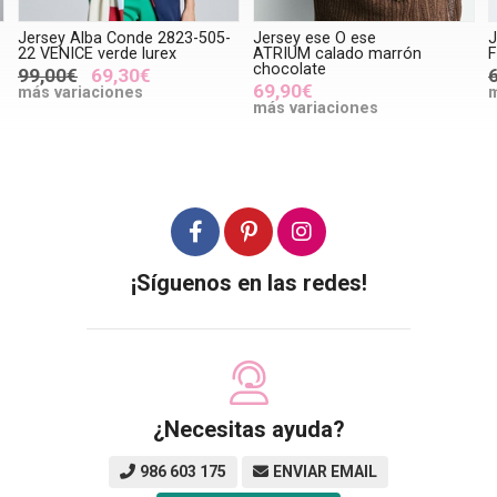
Jersey Alba Conde 2823-505-
Jersey ese O ese
J
22 VENICE verde lurex
ATRIUM calado marrón
F
chocolate
99,00€
69,30€
69,90€
más variaciones
m
más variaciones
¡Síguenos en las redes!
¿Necesitas ayuda?
986 603 175
ENVIAR EMAIL