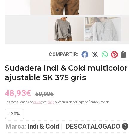
COMPARTIR:
Sudadera Indi & Cold multicolor
ajustable SK 375 gris
48,93
€
69,90
€
Las modalidades de
envío
y de
pago
pueden variar el importe final del pedido.
-30%
Marca:
Indi & Cold
DESCATALOGADO