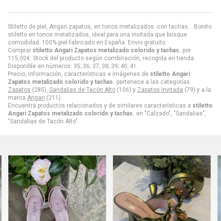
Stiletto de piel, Angari zapatos, en tonos metalizados. con tachas. . Bonito
stiletto en tonos metalizados, ideal para una invitada que busque
comodidad. 100% piel fabricado en España. Envio gratuito.
Comprar
stiletto Angari Zapatos metalizado colorido y tachas.
por
115,00
€
. Stock del producto según combinación, recogida en tienda.
Disponible en números: 35; 36; 37; 38; 39; 40; 41.
Precio, información, características e imágenes de
stiletto Angari
Zapatos metalizado colorido y tachas.
pertenece a las categorías
Zapatos
(285),
Sandalias de Tacón Alto
(106) y
Zapatos Invitada
(79) y a la
marca
Angari
(211).
Encuentra productos relacionados y de similares características a
stiletto
Angari Zapatos metalizado colorido y tachas.
en "Calzado", "Sandalias",
"Sandalias de Tacón Alto".