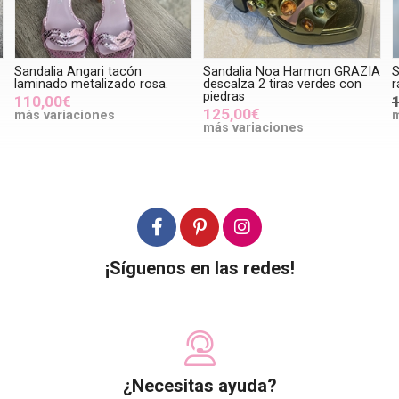
Sandalia Angari tacón
Sandalia Noa Harmon GRAZIA
S
laminado metalizado rosa.
descalza 2 tiras verdes con
r
piedras
110,00€
125,00€
más variaciones
m
más variaciones
¡Síguenos en las redes!
¿Necesitas ayuda?