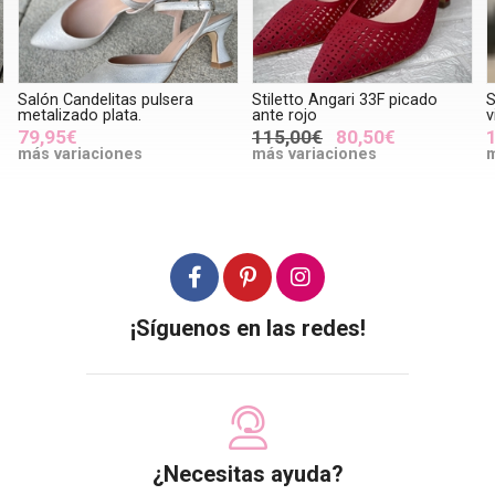
Salón Candelitas pulsera
Stiletto Angari 33F picado
S
metalizado plata.
ante rojo
v
79,95€
115,00€
80,50€
más variaciones
más variaciones
m
¡Síguenos en las redes!
¿Necesitas ayuda?