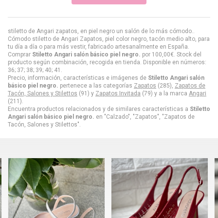
stiletto de Angari zapatos, en piel negro un salón de lo más cómodo..
Cómodo stiletto de Angari Zapatos, piel color negro, tacón medio alto, para
tu día a día o para más vestir, fabricado artesanalmente en España.
Comprar
Stiletto Angari salón básico piel negro.
por
100,00
€
. Stock del
producto según combinación, recogida en tienda. Disponible en números:
36; 37; 38; 39; 40; 41.
Precio, información, características e imágenes de
Stiletto Angari salón
básico piel negro.
pertenece a las categorías
Zapatos
(285),
Zapatos de
Tacón, Salones y Stilettos
(91) y
Zapatos Invitada
(79) y a la marca
Angari
(211).
Encuentra productos relacionados y de similares características a
Stiletto
Angari salón básico piel negro.
en "Calzado", "Zapatos", "Zapatos de
Tacón, Salones y Stilettos".