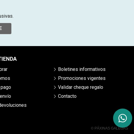
usivas.
E
TIENDA
rar
Boletines informativos
somos
Promociones vigentes
 pago
Validar cheque regalo
envío
Contacto
 devoluciones
© PÁXINAS GALEGAS