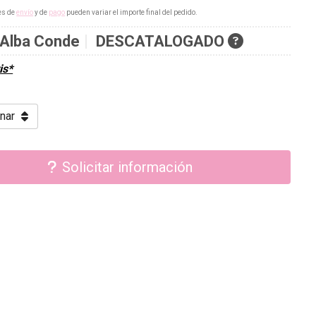
es de
envío
y de
pago
pueden variar el importe final del pedido.
Alba Conde
DESCATALOGADO
is*
Solicitar información