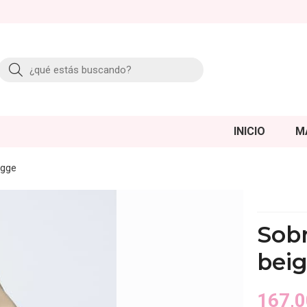
Buscar
INICIO
M
igge
Sob
bei
167,0