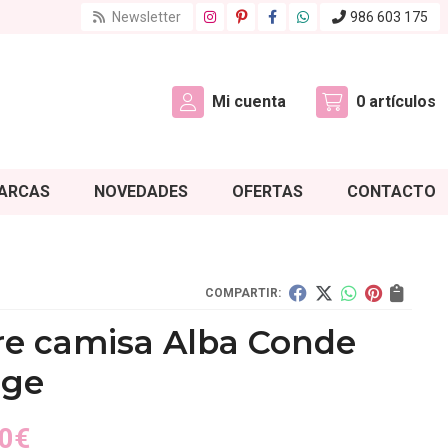
Newsletter
986 603 175
Mi cuenta
0
artículos
ARCAS
NOVEDADES
OFERTAS
CONTACTO
COMPARTIR:
re camisa Alba Conde
gge
0
€