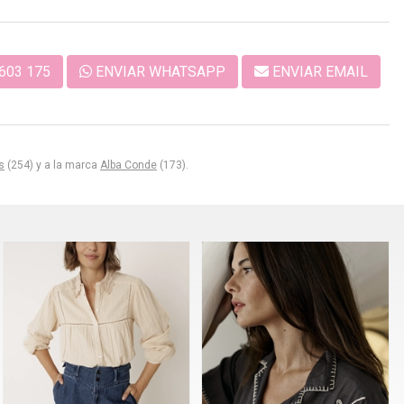
603 175
ENVIAR WHATSAPP
ENVIAR EMAIL
s
(254) y a la marca
Alba Conde
(173).