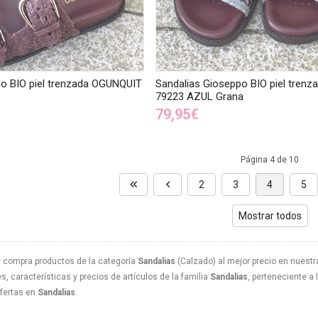
po BIO piel trenzada OGUNQUIT
Sandalias Gioseppo BIO piel tre
79223 AZUL Grana
79,95€
Página 4 de 10
2
3
4
5
Mostrar todos
 compra productos de la categoría
Sandalias
(Calzado) al mejor precio en nuestra
, características y precios de artículos de la familia
Sandalias
, perteneciente a 
ofertas en
Sandalias
.