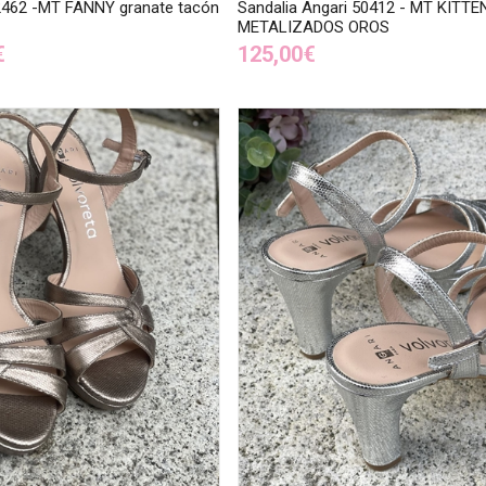
52462 -MT FANNY granate tacón
Sandalia Angari 50412 - MT KITT
METALIZADOS OROS
€
125,00€