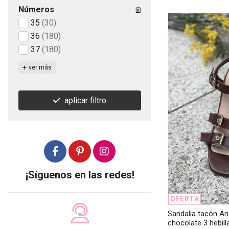
Números
35
(30)
36
(180)
37
(180)
ver más
aplicar filtro
¡Síguenos en las redes!
OFERTA
Sandalia tacón A
chocolate 3 hebill