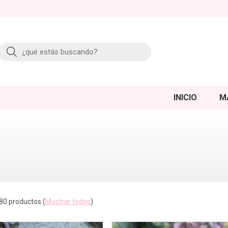
Buscar
INICIO
M
80 productos
(
Mostrar todos
)