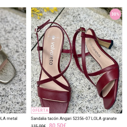
30%
OFERTA
OLA metal
Sandalia tacón Angari 52356-07 LOLA granate
80,50€
115,00€