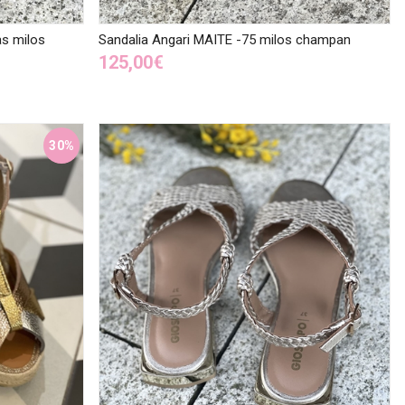
s milos
Sandalia Angari MAITE -75 milos champan
125,00€
30%