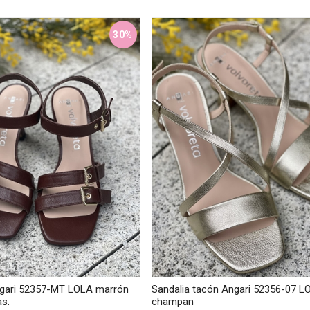
30%
ngari 52357-MT LOLA marrón
Sandalia tacón Angari 52356-07 L
as.
champan