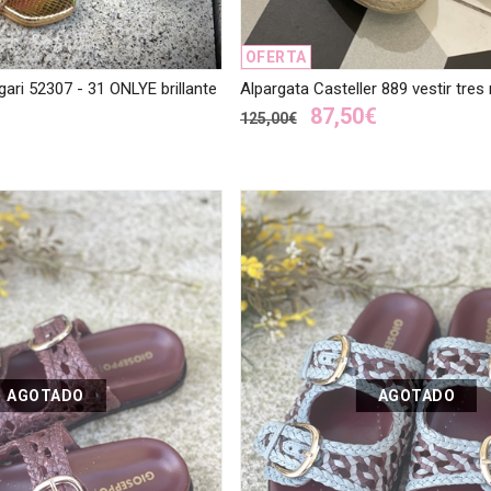
OFERTA
gari 52307 - 31 ONLYE brillante
Alpargata Casteller 889 vestir tre
87,50€
125,00€
AGOTADO
AGOTADO