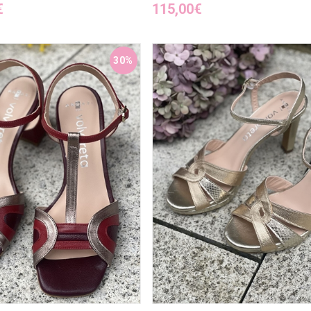
€
115,00€
30%