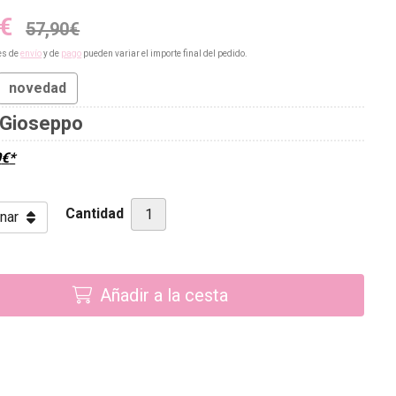
€
57,90
€
es de
envío
y de
pago
pueden variar el importe final del pedido.
novedad
Gioseppo
0
€
*
Cantidad
Añadir a la cesta