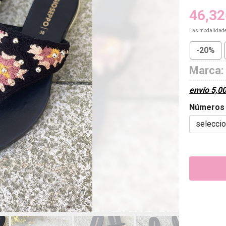
46,32
Las modalidad
-20%
Marca:
envío
5,0
Números