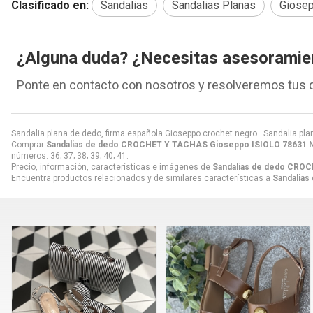
Clasificado en:
Sandalias
Sandalias Planas
Giose
¿Alguna duda? ¿Necesitas asesoramie
Ponte en contacto con nosotros y resolveremos tus 
Sandalia plana de dedo, firma española Gioseppo crochet negro . Sandalia pla
Comprar
Sandalias de dedo CROCHET Y TACHAS Gioseppo ISIOLO 78631
números: 36; 37; 38; 39; 40; 41.
Precio, información, características e imágenes de
Sandalias de dedo CRO
Encuentra productos relacionados y de similares características a
Sandalia