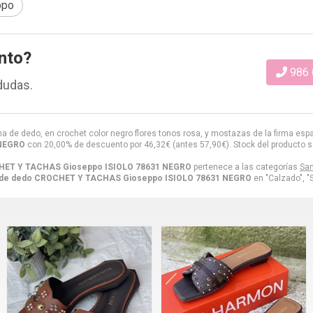
ppo
nto?
986 
dudas.
na de dedo, en crochet color negro flores tonos rosa, y mostazas de la firma es
 NEGRO
con 20,00% de descuento por
46,32
€
(antes
57,90
€
). Stock del producto
CHET Y TACHAS Gioseppo ISIOLO 78631 NEGRO
pertenece a las categorías
San
s de dedo CROCHET Y TACHAS Gioseppo ISIOLO 78631 NEGRO
en "Calzado", "