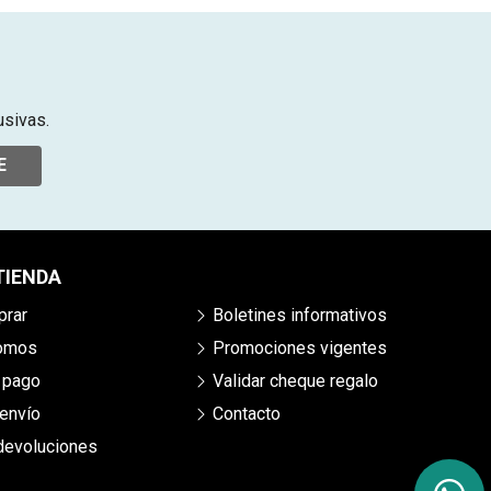
usivas.
E
TIENDA
rar
Boletines informativos
somos
Promociones vigentes
 pago
Validar cheque regalo
envío
Contacto
 devoluciones