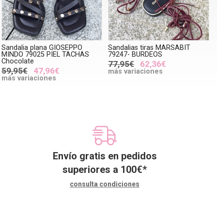
Sandalia plana GIOSEPPO
Sandalias tiras MARSABIT
MINDO 79025 PIEL TACHAS
79247- BURDEOS
Chocolate
77,95€
62,36€
59,95€
47,96€
más variaciones
más variaciones
Envío gratis en pedidos
superiores a
100
€
*
consulta condiciones