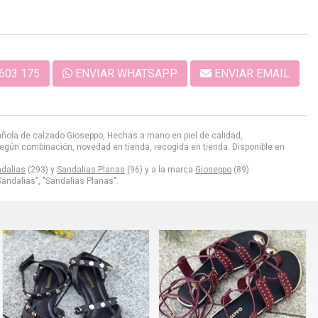
603 175
ENVIAR WHATSAPP
ENVIAR EMAIL
pañola de calzado Gioseppo, Hechas a mano en piel de calidad,
 según combinación, novedad en tienda, recogida en tienda. Disponible en
dalias
(293) y
Sandalias Planas
(96) y a la marca
Gioseppo
(89).
Sandalias", "Sandalias Planas".