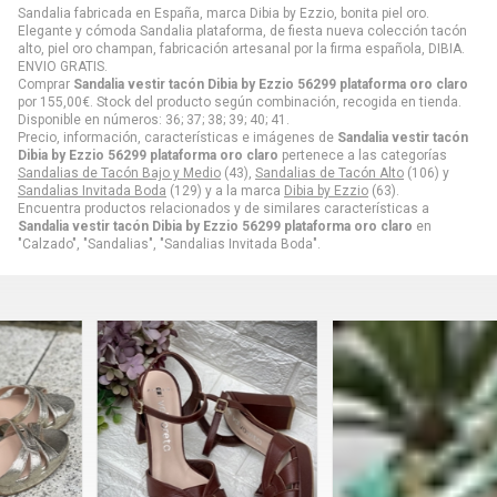
Sandalia fabricada en España, marca Dibia by Ezzio, bonita piel oro.
Elegante y cómoda Sandalia plataforma, de fiesta nueva colección tacón
alto, piel oro champan, fabricación artesanal por la firma española, DIBIA.
ENVIO GRATIS.
Comprar
Sandalia vestir tacón Dibia by Ezzio 56299 plataforma oro claro
por
155,00
€
. Stock del producto según combinación, recogida en tienda.
Disponible en números: 36; 37; 38; 39; 40; 41.
Precio, información, características e imágenes de
Sandalia vestir tacón
Dibia by Ezzio 56299 plataforma oro claro
pertenece a las categorías
Sandalias de Tacón Bajo y Medio
(43),
Sandalias de Tacón Alto
(106) y
Sandalias Invitada Boda
(129) y a la marca
Dibia by Ezzio
(63).
Encuentra productos relacionados y de similares características a
Sandalia vestir tacón Dibia by Ezzio 56299 plataforma oro claro
en
"Calzado", "Sandalias", "Sandalias Invitada Boda".