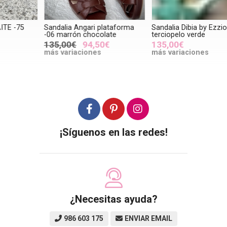
Sandalia Angari plataforma
Sandalia Dibia by Ezzio
S
-06 marrón chocolate
terciopelo verde
3
135,00€
94,50€
135,00€
más variaciones
más variaciones
m
¡Síguenos en las redes!
¿Necesitas ayuda?
986 603 175
ENVIAR EMAIL