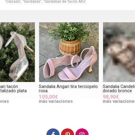
"Calzado", "Sandalias", "Sandalias de Tacón Alto".
Sandalia Angari tira terciopelo
Sandalia Candelitas tacón
S
rosa.
dorado bronce
r
105,00€
98,90€
más variaciones
más variaciones
m