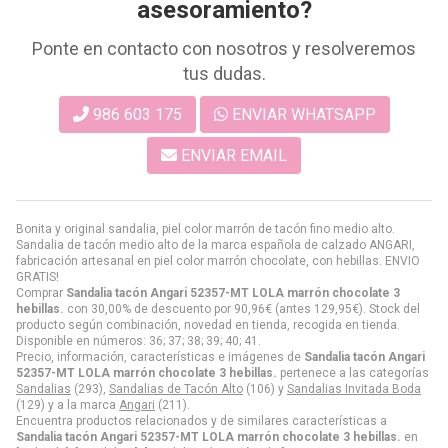
asesoramiento?
Ponte en contacto con nosotros y resolveremos
tus dudas.
986 603 175
ENVIAR WHATSAPP
ENVIAR EMAIL
Bonita y original sandalia, piel color marrón de tacón fino medio alto.
Sandalia de tacón medio alto de la marca española de calzado ANGARI,
fabricación artesanal en piel color marrón chocolate, con hebillas. ENVIO
GRATIS!
Comprar
Sandalia tacón Angari 52357-MT LOLA marrón chocolate 3
hebillas.
con 30,00% de descuento por
90,96
€
(antes
129,95
€
). Stock del
producto según combinación, novedad en tienda, recogida en tienda.
Disponible en números: 36; 37; 38; 39; 40; 41.
Precio, información, características e imágenes de
Sandalia tacón Angari
52357-MT LOLA marrón chocolate 3 hebillas.
pertenece a las categorías
Sandalias
(293),
Sandalias de Tacón Alto
(106) y
Sandalias Invitada Boda
(129) y a la marca
Angari
(211).
Encuentra productos relacionados y de similares características a
Sandalia tacón Angari 52357-MT LOLA marrón chocolate 3 hebillas.
en