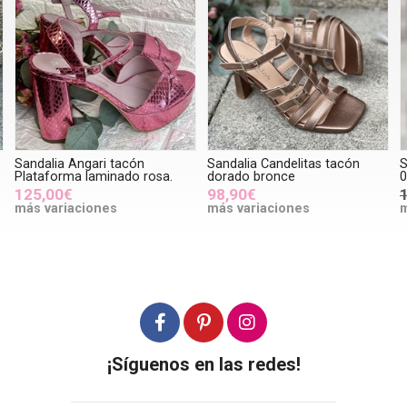
Sandalia Angari tacón
Sandalia Candelitas tacón
S
Plataforma laminado rosa.
dorado bronce
0
125,00€
98,90€
más variaciones
más variaciones
m
¡Síguenos en las redes!