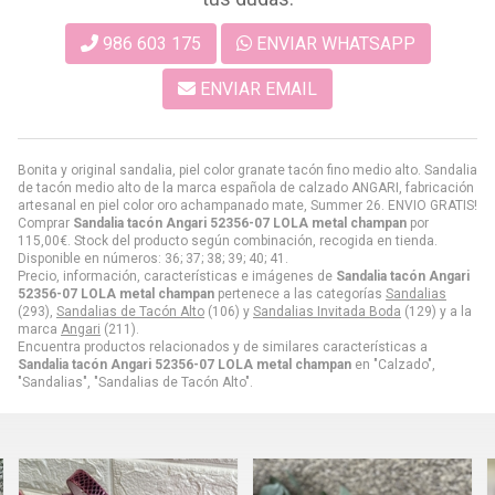
986 603 175
ENVIAR WHATSAPP
ENVIAR EMAIL
Bonita y original sandalia, piel color granate tacón fino medio alto. Sandalia
de tacón medio alto de la marca española de calzado ANGARI, fabricación
artesanal en piel color oro achampanado mate, Summer 26. ENVIO GRATIS!
Comprar
Sandalia tacón Angari 52356-07 LOLA metal champan
por
115,00
€
. Stock del producto según combinación, recogida en tienda.
Disponible en números: 36; 37; 38; 39; 40; 41.
Precio, información, características e imágenes de
Sandalia tacón Angari
52356-07 LOLA metal champan
pertenece a las categorías
Sandalias
(293),
Sandalias de Tacón Alto
(106) y
Sandalias Invitada Boda
(129) y a la
marca
Angari
(211).
Encuentra productos relacionados y de similares características a
Sandalia tacón Angari 52356-07 LOLA metal champan
en "Calzado",
"Sandalias", "Sandalias de Tacón Alto".