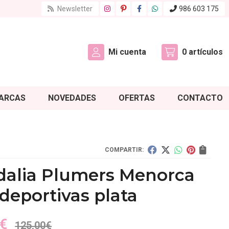
Newsletter
986 603 175
Mi cuenta
0
artículos
ARCAS
NOVEDADES
OFERTAS
CONTACTO
COMPARTIR:
dalia Plumers Menorca
deportivas plata
€
125,00
€