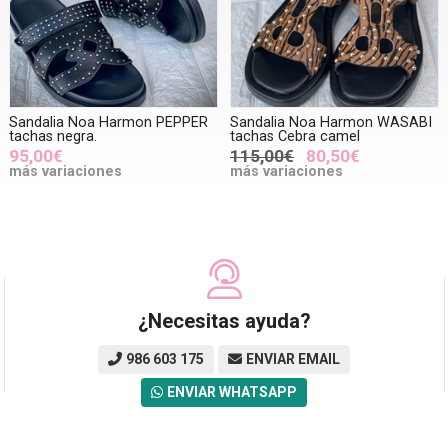
Sandalia Noa Harmon PEPPER
Sandalia Noa Harmon WASABI
tachas negra.
tachas Cebra camel
95,00€
115,00€
80,50€
más variaciones
más variaciones
¿Necesitas ayuda?
986 603 175
ENVIAR EMAIL
ENVIAR WHATSAPP