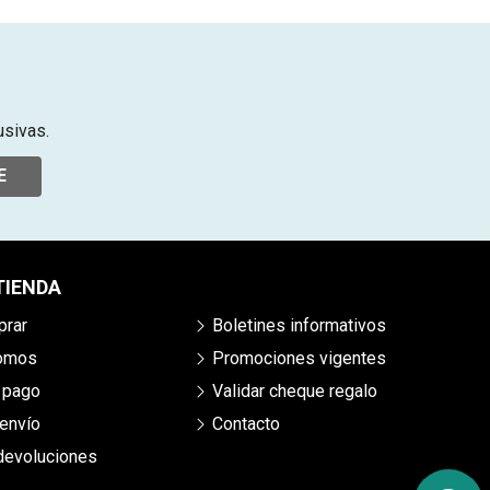
usivas.
E
TIENDA
rar
Boletines informativos
somos
Promociones vigentes
 pago
Validar cheque regalo
envío
Contacto
 devoluciones