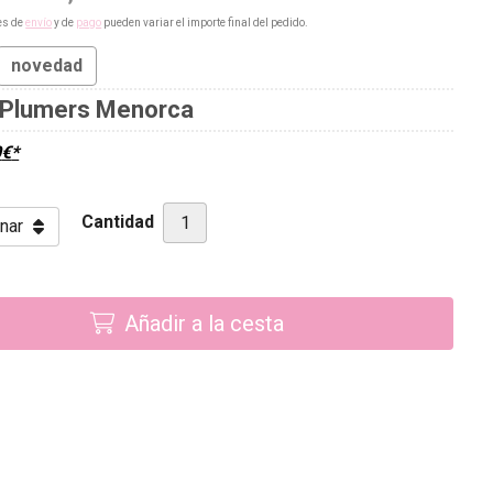
es de
envío
y de
pago
pueden variar el importe final del pedido.
novedad
Plumers Menorca
0
€
*
Cantidad
Añadir a la cesta