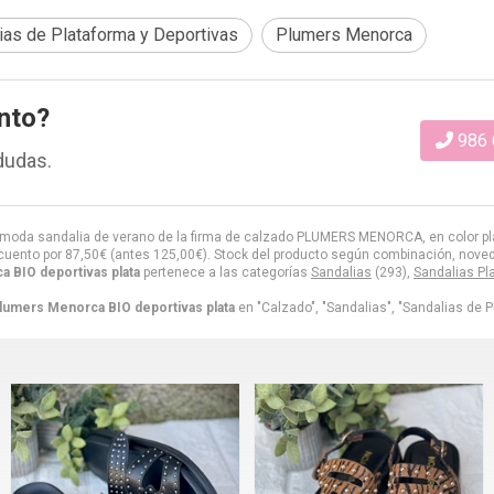
ias de Plataforma y Deportivas
Plumers Menorca
nto?
986 
dudas.
moda sandalia de verano de la firma de calzado PLUMERS MENORCA, en color plat
cuento por
87,50
€
(antes
125,00
€
). Stock del producto según combinación, noveda
a BIO deportivas plata
pertenece a las categorías
Sandalias
(293),
Sandalias Pl
Plumers Menorca BIO deportivas plata
en "Calzado", "Sandalias", "Sandalias de P