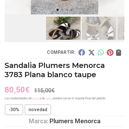
COMPARTIR:
Sandalia Plumers Menorca
3783 Plana blanco taupe
80,50
€
115,00
€
Las modalidades de
envío
y de
pago
pueden variar el importe final del pedido.
-30%
novedad
Marca:
Plumers Menorca