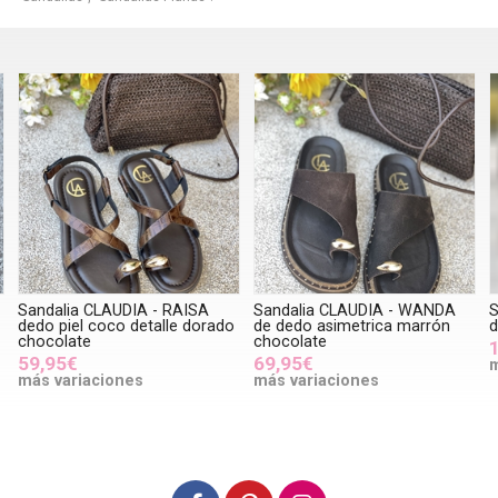
Sandalia CLAUDIA - RAISA
Sandalia CLAUDIA - WANDA
S
dedo piel coco detalle dorado
de dedo asimetrica marrón
d
chocolate
chocolate
59,95€
69,95€
m
más variaciones
más variaciones