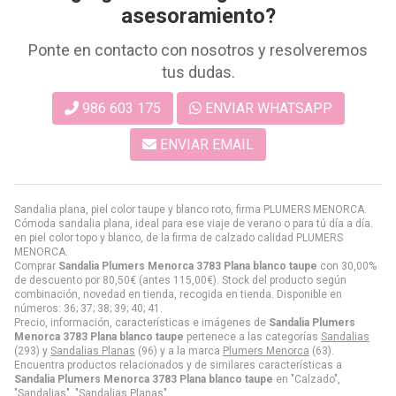
asesoramiento?
Ponte en contacto con nosotros y resolveremos
tus dudas.
986 603 175
ENVIAR WHATSAPP
ENVIAR EMAIL
Sandalia plana, piel color taupe y blanco roto, firma PLUMERS MENORCA.
Cómoda sandalia plana, ideal para ese viaje de verano o para tú día a día.
en piel color topo y blanco, de la firma de calzado calidad PLUMERS
MENORCA.
Comprar
Sandalia Plumers Menorca 3783 Plana blanco taupe
con 30,00%
de descuento por
80,50
€
(antes
115,00
€
). Stock del producto según
combinación, novedad en tienda, recogida en tienda. Disponible en
números: 36; 37; 38; 39; 40; 41.
Precio, información, características e imágenes de
Sandalia Plumers
Menorca 3783 Plana blanco taupe
pertenece a las categorías
Sandalias
(293) y
Sandalias Planas
(96) y a la marca
Plumers Menorca
(63).
Encuentra productos relacionados y de similares características a
Sandalia Plumers Menorca 3783 Plana blanco taupe
en "Calzado",
"Sandalias", "Sandalias Planas".