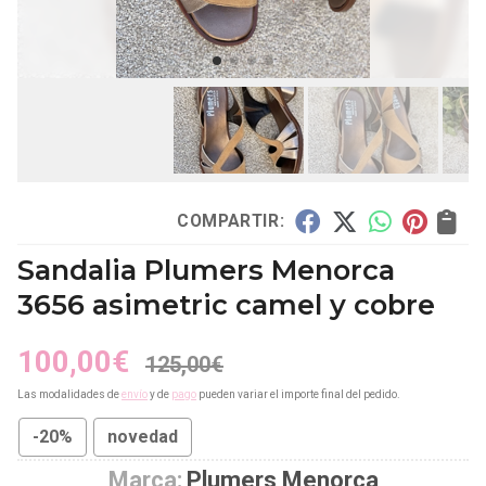
COMPARTIR:
Sandalia Plumers Menorca
3656 asimetric camel y cobre
100,00
€
125,00
€
Las modalidades de
envío
y de
pago
pueden variar el importe final del pedido.
-20%
novedad
Marca:
Plumers Menorca