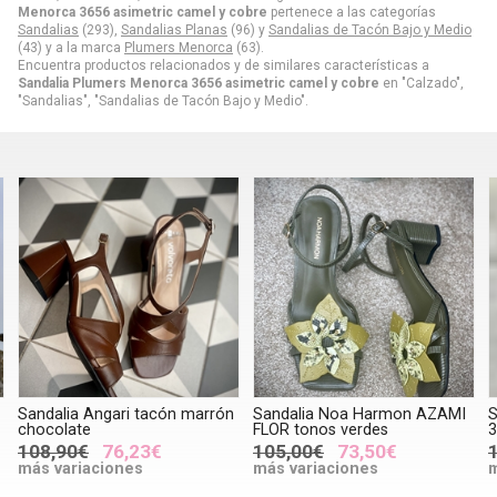
Menorca 3656 asimetric camel y cobre
pertenece a las categorías
Sandalias
(293),
Sandalias Planas
(96) y
Sandalias de Tacón Bajo y Medio
(43) y a la marca
Plumers Menorca
(63).
Encuentra productos relacionados y de similares características a
Sandalia Plumers Menorca 3656 asimetric camel y cobre
en "Calzado",
"Sandalias", "Sandalias de Tacón Bajo y Medio".
n
Sandalia Noa Harmon AZAMI
Sandalia Plumers Menorca
FLOR tonos verdes
3035 plana tachas chocolate
105,00€
73,50€
125,95€
88,16€
más variaciones
más variaciones