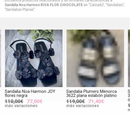
Encuentra productos relacionados y de similares características a
Sandalia Noa Harmon RIVA FLOR CHIOCOLATE
en "Calzado", "Sandalias",
"Sandalias Planas".
Sandalia Noa Harmon JOY
Sandalia Plumers Menorca
S
flores negra
3622 plana eslabón platino
3
o
110,00€
77,00€
119,00€
71,40€
más variaciones
más variaciones
m