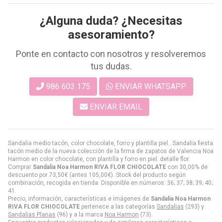
¿Alguna duda? ¿Necesitas
asesoramiento?
Ponte en contacto con nosotros y resolveremos
tus dudas.
986 603 175
ENVIAR WHATSAPP
ENVIAR EMAIL
Sandalia medio tacón, color chocolate, forro y plantilla piel.. Sandalia fiesta
tacón medio de la nueva colección de la firma de zapatos de Valencia Noa
Harmon en color chocolate, con plantilla y forro en piel. detalle flor.
Comprar
Sandalia Noa Harmon RIVA FLOR CHIOCOLATE
con 30,00% de
descuento por
73,50
€
(antes
105,00
€
). Stock del producto según
combinación, recogida en tienda. Disponible en números: 36; 37; 38; 39; 40;
41.
Precio, información, características e imágenes de
Sandalia Noa Harmon
RIVA FLOR CHIOCOLATE
pertenece a las categorías
Sandalias
(293) y
Sandalias Planas
(96) y a la marca
Noa Harmon
(73).