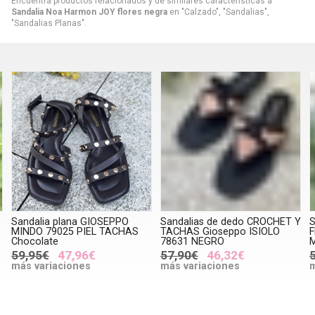
Encuentra productos relacionados y de similares características a
Sandalia Noa Harmon JOY flores negra
en "Calzado", "Sandalias",
"Sandalias Planas".
Sandalia plana GIOSEPPO
Sandalias de dedo CROCHET Y
S
MINDO 79025 PIEL TACHAS
TACHAS Gioseppo ISIOLO
Chocolate
78631 NEGRO
59,95€
47,96€
57,90€
46,32€
más variaciones
más variaciones
m