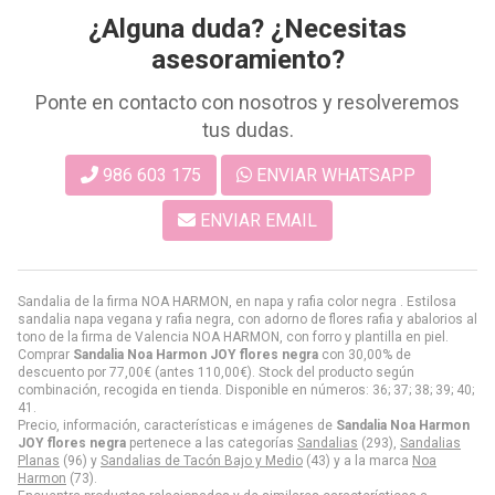
¿Alguna duda? ¿Necesitas
asesoramiento?
Ponte en contacto con nosotros y resolveremos
tus dudas.
986 603 175
ENVIAR WHATSAPP
ENVIAR EMAIL
Sandalia de la firma NOA HARMON, en napa y rafia color negra . Estilosa
sandalia napa vegana y rafia negra, con adorno de flores rafia y abalorios al
tono de la firma de Valencia NOA HARMON, con forro y plantilla en piel.
Comprar
Sandalia Noa Harmon JOY flores negra
con 30,00% de
descuento por
77,00
€
(antes
110,00
€
). Stock del producto según
combinación, recogida en tienda. Disponible en números: 36; 37; 38; 39; 40;
41.
Precio, información, características e imágenes de
Sandalia Noa Harmon
JOY flores negra
pertenece a las categorías
Sandalias
(293),
Sandalias
Planas
(96) y
Sandalias de Tacón Bajo y Medio
(43) y a la marca
Noa
Harmon
(73).