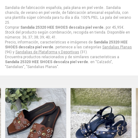
Sandalia de fabricación española, pala plana en piel verde.. Sandalia
chancla, de verano en piel verde, de fabricación artesanal española, con
una plantilla súper cómoda para tu día a día. 100% PIEL. La pala del verano
25.
Comprar
Sandalia 25320 HEE SHOES descalza piel verde.
por
45,95
€
.
Stock del producto según combinación, recogida en tienda. Disponible en
números: 36; 37; 38; 39; 40; 41.
Precio, información, características e imágenes de
Sandalia 25320 HEE
SHOES descalza piel verde.
pertenece a las categorías
Sandalias Planas
(96) y
Sandalias de Plataforma y Deportivas
(31).
Encuentra productos relacionados y de similares características a
Sandalia 25320 HEE SHOES descalza piel verde.
en "Calzado",
"Sandalias", "Sandalias Planas".