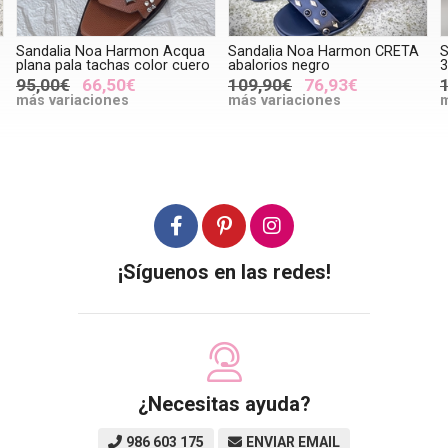
Sandalia Noa Harmon Acqua
Sandalia Noa Harmon CRETA
S
plana pala tachas color cuero
abalorios negro
3
95,00€
66,50€
109,90€
76,93€
más variaciones
más variaciones
m
¡Síguenos en las redes!
¿Necesitas ayuda?
986 603 175
ENVIAR EMAIL