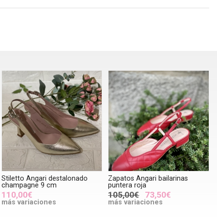
Stiletto Angari destalonado
Zapatos Angari bailarinas
champagne 9 cm
puntera roja
110,00€
105,00€
73,50€
más variaciones
más variaciones