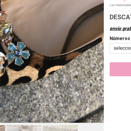
Las modalidad
DESCA
envío grat
Números