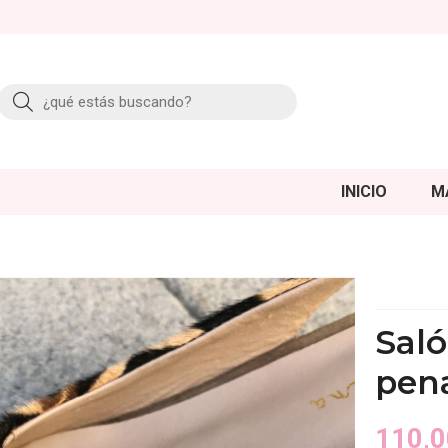
Buscar
INICIO
M
Saló
pen
110,0