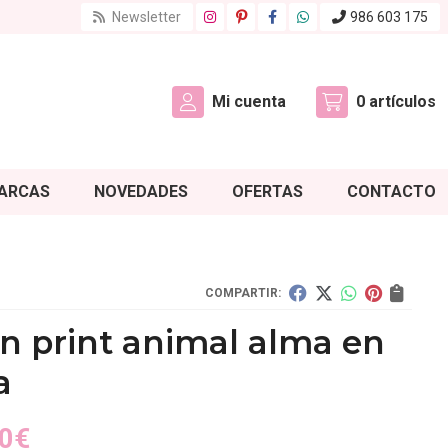
Newsletter
986 603 175
Mi cuenta
0
artículos
ARCAS
NOVEDADES
OFERTAS
CONTACTO
COMPARTIR:
n print animal alma en
a
0
€