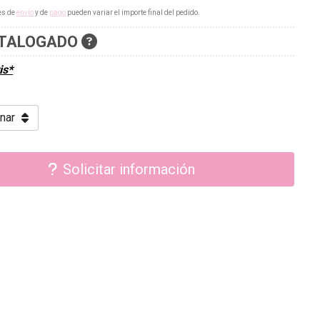
es de
envío
y de
pago
pueden variar el importe final del pedido.
TALOGADO
is*
Solicitar información