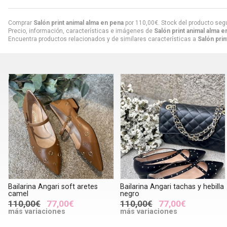
Comprar
Salón print animal alma en pena
por
110,00
€
. Stock del producto seg
Precio, información, características e imágenes de
Salón print animal alma e
Encuentra productos relacionados y de similares características a
Salón prin
Bailarina Angari soft aretes
Bailarina Angari tachas y hebilla
camel
negro
110,00€
77,00€
110,00€
77,00€
más variaciones
más variaciones