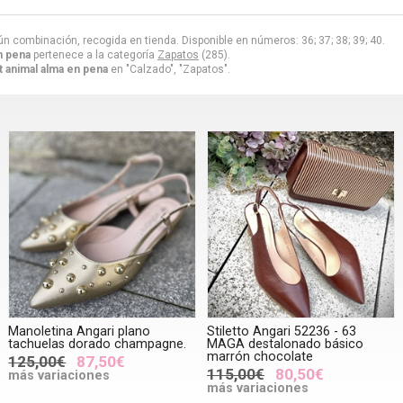
ún combinación, recogida en tienda. Disponible en números: 36; 37; 38; 39; 40.
n pena
pertenece a la categoría
Zapatos
(285).
t animal alma en pena
en "Calzado", "Zapatos".
Manoletina Angari plano
Stiletto Angari 52236 - 63
tachuelas dorado champagne.
MAGA destalonado básico
marrón chocolate
125,00€
87,50€
115,00€
80,50€
más variaciones
más variaciones