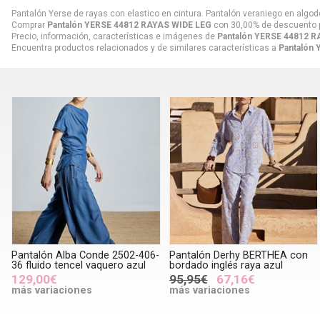
Pantalón Yerse de rayas con elastico en cintura. Pantalón veraniego en algod
Comprar
Pantalón YERSE 44812 RAYAS WIDE LEG
con 30,00% de descuento 
Precio, información, características e imágenes de
Pantalón YERSE 44812 
Encuentra productos relacionados y de similares características a
Pantalón
Pantalón Alba Conde 2502-406-
Pantalón Derhy BERTHEA con
36 fluido tencel vaquero azul
bordado inglés raya azul
129,00€
95,95€
67,16€
más variaciones
más variaciones