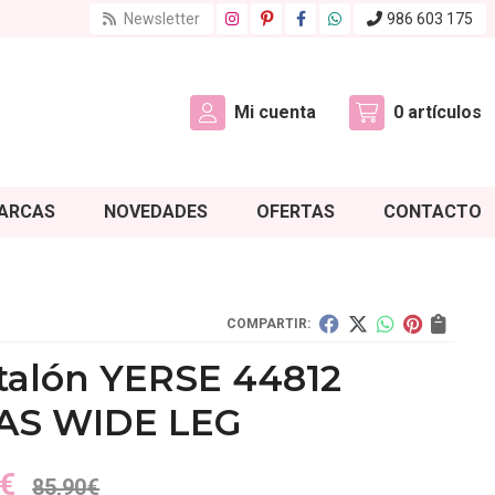
Newsletter
986 603 175
Mi cuenta
0
artículos
ARCAS
NOVEDADES
OFERTAS
CONTACTO
COMPARTIR:
talón YERSE 44812
AS WIDE LEG
€
85,90
€