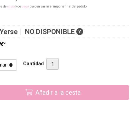
es de
envío
y de
pago
pueden variar el importe final del pedido.
Yerse
NO DISPONIBLE
0
€
*
Cantidad
Añadir a la cesta