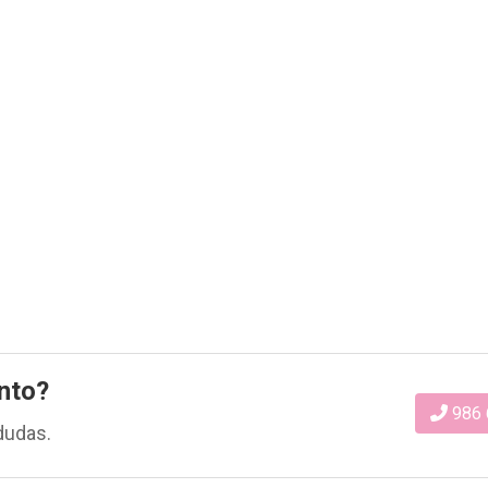
nto?
986 
dudas.