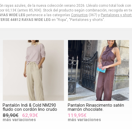
ón rayas azules, de la nueva colección verano 2026. Llévalo como total look con
por
60,13
€
(antes
85,90
€
). Stock del producto según combinación, recogida en tienda
RAYAS WIDE LEG
pertenece a las categorías
Conjuntos
(367) y
Pantalones y short
 YERSE 44812 RAYAS WIDE LEG
en "Ropa", "Pantalones y shorts".
Pantalón Indi & Cold NM290
Pantalon Rinascimento satén
fluido con cordón lino crudo
marrón chocolate.
89,90€
62,93€
119,95€
más variaciones
más variaciones