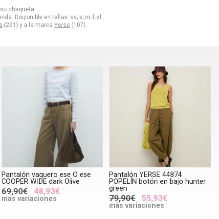
 su chaqueta.
. Disponible en tallas: xs; s; m; l; xl.
s
(291) y a la marca
Yerse
(107).
Pantalón vaquero ese O ese
Pantalón YERSE 44874
COOPER WIDE dark Olive
POPELÍN botón en bajo hunter
green
69,90€
48,93€
79,90€
55,93€
más variaciones
más variaciones