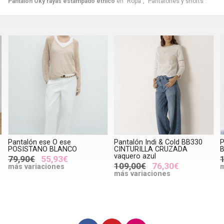
Pantalón Oky rayas estampado étnico
en "Ropa", "Pantalones y shorts".
Pantalón ese O ese
Pantalón Indi & Cold BB330
P
POSISTANO BLANCO
CINTURILLA CRUZADA
B
vaquero azul
79,90€
55,93€
109,00€
76,30€
más variaciones
m
más variaciones