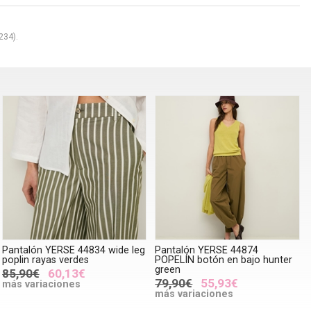
234).
Pantalón YERSE 44834 wide leg
Pantalón YERSE 44874
poplin rayas verdes
POPELÍN botón en bajo hunter
green
85,90€
60,13€
79,90€
55,93€
más variaciones
más variaciones