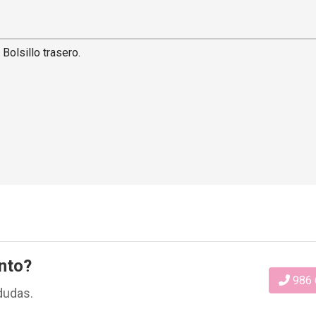
 Bolsillo trasero.
nto?
986 
dudas.