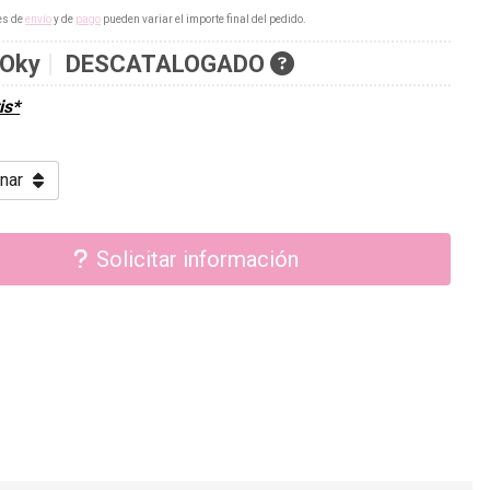
es de
envío
y de
pago
pueden variar el importe final del pedido.
Oky
DESCATALOGADO
is*
Solicitar información