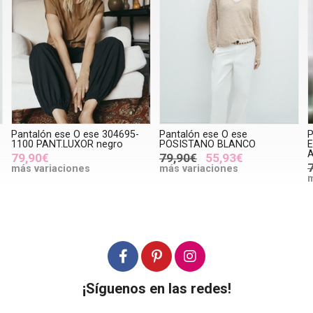
04695-
Pantalón ese O ese
PANTALÓN Indi & Cold
gro
POSISTANO BLANCO
ENGOMADO ALGODÓN RE
AD102S Azul marino
79,90€
55,93€
79,90€
55,93€
más variaciones
más variaciones
¡Síguenos en las redes!