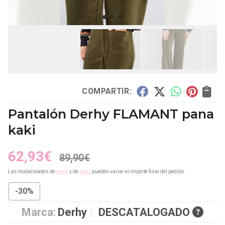
COMPARTIR:
Pantalón Derhy FLAMANT pana
kaki
62,93
€
89,90
€
Las modalidades de
envío
y de
pago
pueden variar el importe final del pedido.
-30%
Marca:
Derhy
DESCATALOGADO