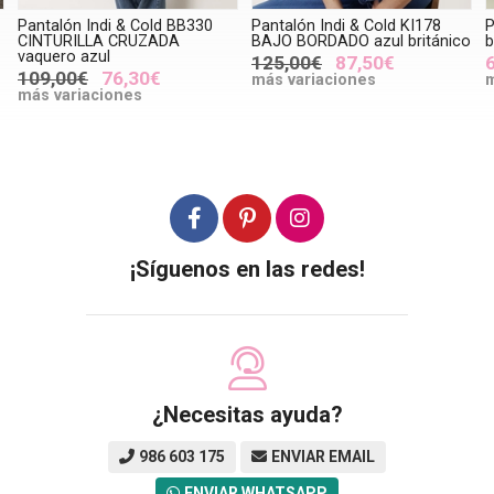
Pantalón Indi & Cold BB330
Pantalón Indi & Cold KI178
P
CINTURILLA CRUZADA
BAJO BORDADO azul británico
b
vaquero azul
125,00€
87,50€
109,00€
76,30€
más variaciones
m
más variaciones
¡Síguenos en las redes!
¿Necesitas ayuda?
986 603 175
ENVIAR EMAIL
ENVIAR WHATSAPP