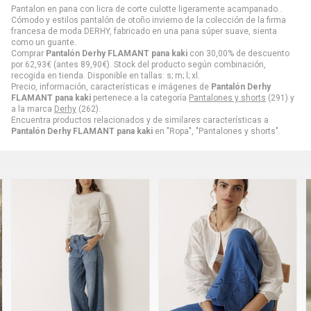
Pantalon en pana con licra de corte culotte ligeramente acampanado..
Cómodo y estilos pantalón de otoño invierno de la colección de la firma
francesa de moda DERHY, fabricado en una pana súper suave, sienta
como un guante.
Comprar
Pantalón Derhy FLAMANT pana kaki
con 30,00% de descuento
por
62,93
€
(antes
89,90
€
). Stock del producto según combinación,
recogida en tienda. Disponible en tallas: s; m; l; xl.
Precio, información, características e imágenes de
Pantalón Derhy
FLAMANT pana kaki
pertenece a la categoría
Pantalones y shorts
(291) y
a la marca
Derhy
(262).
Encuentra productos relacionados y de similares características a
Pantalón Derhy FLAMANT pana kaki
en "Ropa", "Pantalones y shorts".