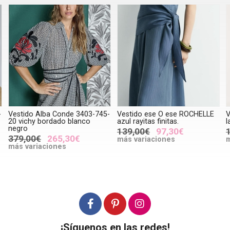
-
Vestido ese O ese ROCHELLE
Vestido Indi & Cold AD120
V
azul rayitas finitas.
largo encaje azul británico
A
k
139,00€
97,30€
129,00€
90,30€
más variaciones
más variaciones
m
¡Síguenos en las redes!