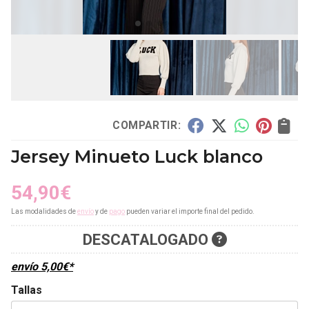
COMPARTIR:
Jersey Minueto Luck blanco
54,90
€
Las modalidades de
envío
y de
pago
pueden variar el importe final del pedido.
DESCATALOGADO
envío
5,00
€
*
Tallas