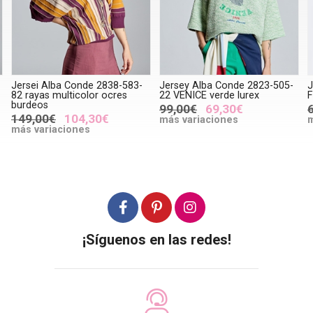
lba Conde 2838-583-
Jersey Alba Conde 2823-505-
Jersey ese 
 multicolor ocres
22 VENICE verde lurex
FISHER cala
99,00€
69,30€
69,90€
4
€
104,30€
más variaciones
más variac
iaciones
¡Síguenos en las redes!