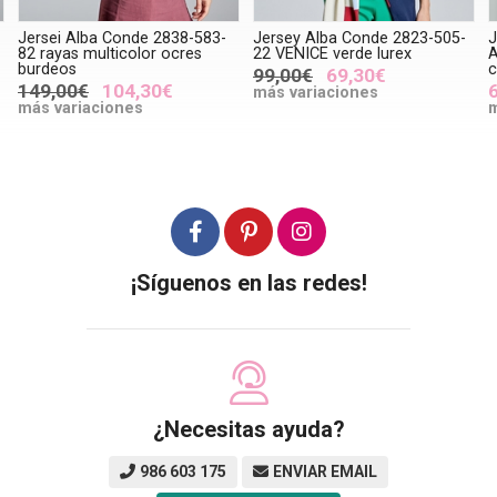
Jersei Alba Conde 2838-583-
Jersey Alba Conde 2823-505-
J
82 rayas multicolor ocres
22 VENICE verde lurex
A
burdeos
c
99,00€
69,30€
149,00€
104,30€
más variaciones
más variaciones
m
¡Síguenos en las redes!
¿Necesitas ayuda?
986 603 175
ENVIAR EMAIL