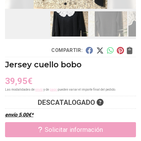
COMPARTIR:
Jersey cuello bobo
39,95
€
Las modalidades de
envío
y de
pago
pueden variar el importe final del pedido.
DESCATALOGADO
envío
5,00
€
*
Solicitar información