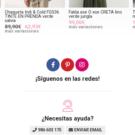
Chaqueta Indi & Cold FG536
Falda ese O ese CRETA lino
T
TINTE EN PRENDA verde
verde jungla
m
salvia
99,00€
89,90€
62,93€
más variaciones
m
más variaciones
¡Síguenos en las redes!
¿Necesitas ayuda?
986 603 175
ENVIAR EMAIL