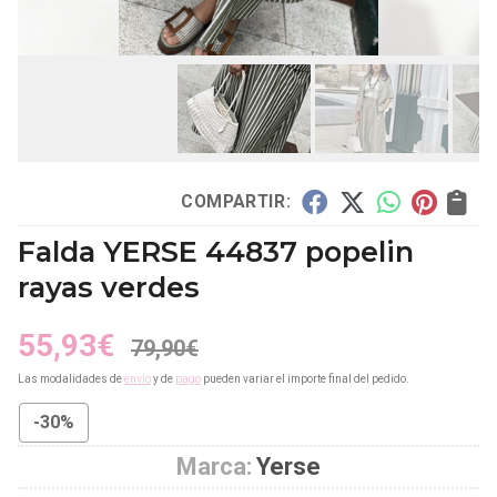
COMPARTIR:
Falda YERSE 44837 popelin
rayas verdes
55,93
€
79,90
€
Las modalidades de
envío
y de
pago
pueden variar el importe final del pedido.
-30%
Marca:
Yerse