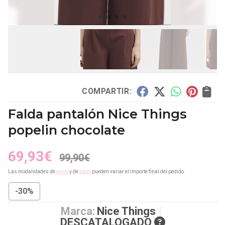
COMPARTIR:
Falda pantalón Nice Things
popelin chocolate
69,93
€
99,90
€
Las modalidades de
envío
y de
pago
pueden variar el importe final del pedido.
-30%
Marca:
Nice Things
DESCATALOGADO