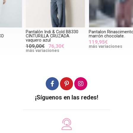
Pantalón Indi & Cold BB330
Pantalon Rinascimento satén
P
CINTURILLA CRUZADA
marrón chocolate.
C
vaquero azul
119,95€
109,00€
76,30€
más variaciones
m
más variaciones
¡Síguenos en las redes!