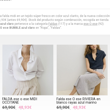
 falda midi en un tejido súper fresco en color azul clarito, de la nueva colecció
8,93
€
(antes
69,90
€
). Stock del producto según combinación, recogida en tienda. Di
azul claro
pertenece a la categoría
Faldas
(117) y a la marca
ese O ese
(92).
 O ese BUBBLE azul claro
en "Ropa", "Faldas".
FALDA ese o ese MIDI
Falda ese O ese RIVIERA en
OCCITANE
blanco rayas azul marino
69,90€
48,93€
69,90€
48,93€