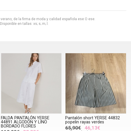
n verano, de la firma de moda y calidad española ese O ese.
sponible en tallas: xs; s; m; l.
FALDA PANTALÓN YERSE
Pantalón short YERSE 44832
44891 ALGODÓN Y LINO
popelin rayas verdes
BORDADO FLORES
65,90€
46,13€