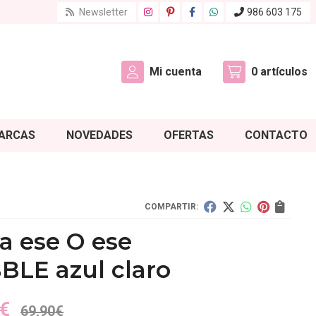
Newsletter
986 603 175
Mi cuenta
0
artículos
ARCAS
NOVEDADES
OFERTAS
CONTACTO
COMPARTIR:
a ese O ese
BLE azul claro
€
69,90
€