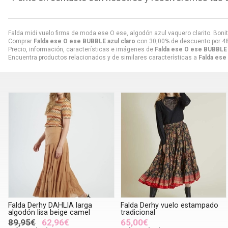
Falda midi vuelo firma de moda ese O ese, algodón azul vaquero clarito. Bonita
Comprar
Falda ese O ese BUBBLE azul claro
con 30,00% de descuento por
4
Precio, información, características e imágenes de
Falda ese O ese BUBBLE 
Encuentra productos relacionados y de similares características a
Falda ese
Falda Derhy DAHLIA larga
Falda Derhy vuelo estampado
algodón lisa beige camel
tradicional
89,95€
62,96€
65,00€