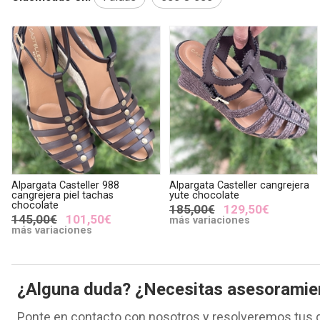
Alpargata Casteller 988
Alpargata Casteller cangrejera
cangrejera piel tachas
yute chocolate
chocolate
185,00€
129,50€
145,00€
101,50€
más variaciones
más variaciones
¿Alguna duda? ¿Necesitas asesoramie
Ponte en contacto con nosotros y resolveremos tus 