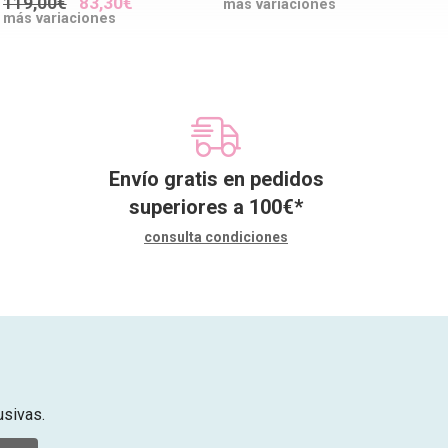
119,00€
83,30€
más variaciones
más variaciones
Envío gratis en pedidos
superiores a
100
€
*
consulta condiciones
usivas.