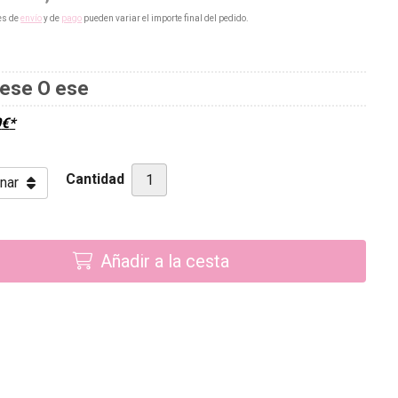
es de
envío
y de
pago
pueden variar el importe final del pedido.
ese O ese
0
€
*
Cantidad
Añadir a la cesta