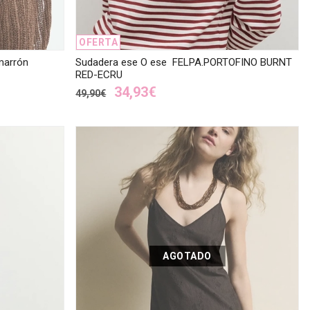
OFERTA
marrón
Sudadera ese O ese FELPA.PORTOFINO BURNT
RED-ECRU
34,93€
49,90€
AGOTADO