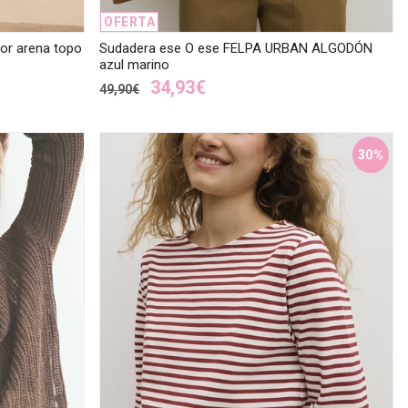
OFERTA
or arena topo
Sudadera ese O ese FELPA URBAN ALGODÓN
azul marino
34,93€
49,90€
30%