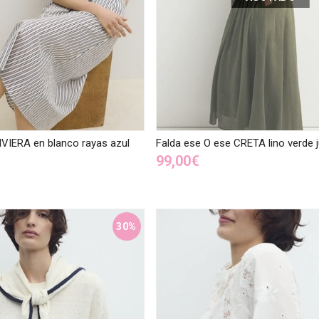
IVIERA en blanco rayas azul
Falda ese O ese CRETA lino verde j
99,00€
30%