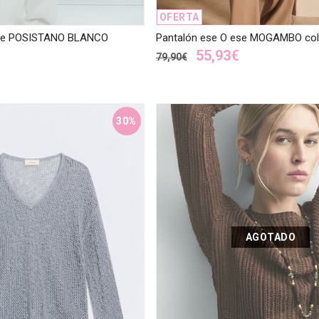
OFERTA
ese POSISTANO BLANCO
Pantalón ese O ese MOGAMBO col
55,93€
79,90€
30%
AGOTADO