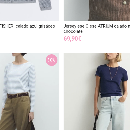
FISHER calado azul grisáceo
Jersey ese O ese ATRIUM calado 
chocolate
69,90€
30%