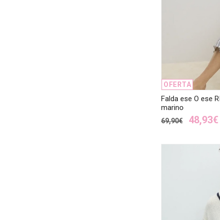
OFERTA
Falda ese O ese R
marino
48,93€
69,90€