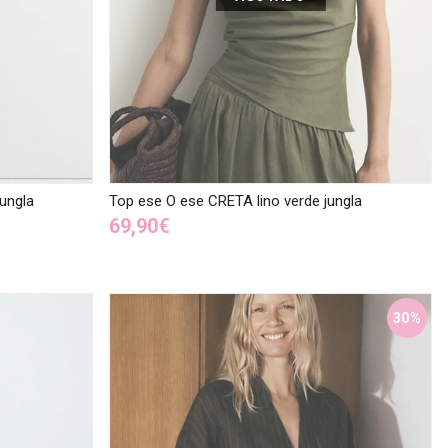
ungla
Top ese O ese CRETA lino verde jungla
69,90€
30%