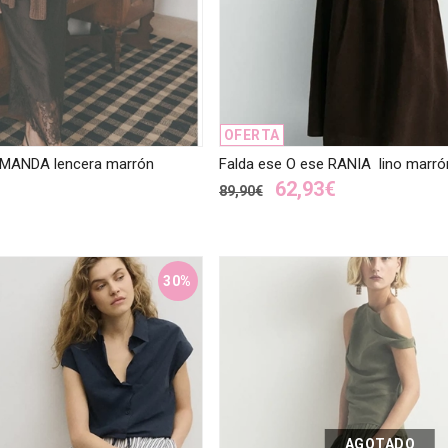
OFERTA
AMANDA lencera marrón
Falda ese O ese RANIA lino marró
62,93€
89,90€
30%
AGOTADO