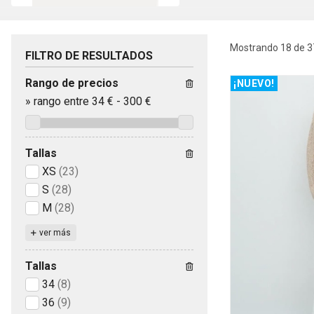
Mostrando 18 de 3
FILTRO DE RESULTADOS
Rango de precios
¡NUEVO!
»
rango entre
34
€
-
300
€
Tallas
XS
(23)
S
(28)
M
(28)
ver más
Tallas
34
(8)
36
(9)