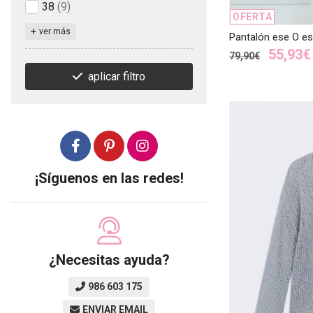
38
(9)
OFERTA
ver más
Pantalón ese O 
55,93€
79,90€
aplicar filtro
¡Síguenos en las redes!
¿Necesitas ayuda?
986 603 175
ENVIAR EMAIL