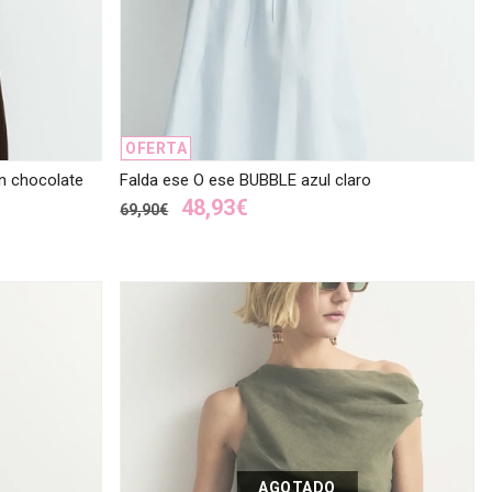
OFERTA
n chocolate
Falda ese O ese BUBBLE azul claro
48,93€
69,90€
AGOTADO