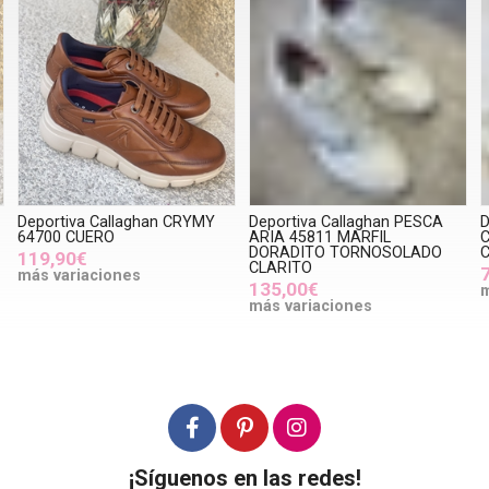
Deportiva Callaghan CRYMY
Deportiva Callaghan PESCA
D
64700 CUERO
ARIA 45811 MARFIL
C
DORADITO TORNOSOLADO
119,90€
CLARITO
más variaciones
135,00€
m
más variaciones
¡Síguenos en las redes!