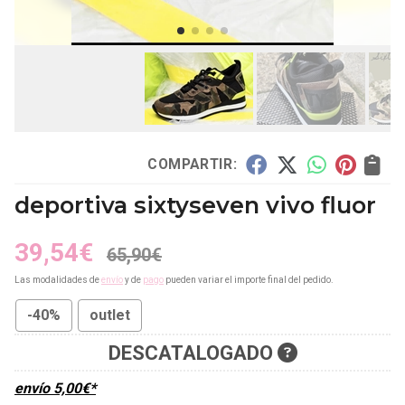
COMPARTIR:
deportiva sixtyseven vivo fluor
39,54
€
65,90
€
Las modalidades de
envío
y de
pago
pueden variar el importe final del pedido.
-40%
outlet
DESCATALOGADO
envío
5,00
€
*