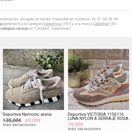
mbinación, recogida en tienda. Disponible en números: 36; 37; 38; 39; 40.
ja
pertenece a la categoría
Deportivas
(187) y a la marca
Callaghan
(41).
callaghan naranja
en "Calzado", "Deportivas".
Deportiva Nemonic arena
Deportiva VICTORIA 1156116
LUNA NYLON & SERRAJE ROSA
130,00€
69,00€
79,90€
más variaciones
más variaciones