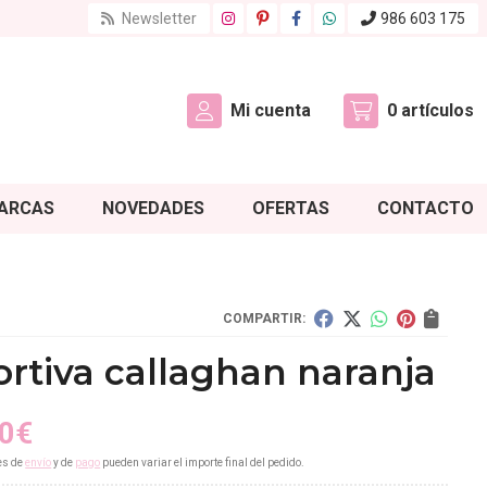
Newsletter
986 603 175
Mi cuenta
0
artículos
ARCAS
NOVEDADES
OFERTAS
CONTACTO
COMPARTIR:
rtiva callaghan naranja
0
€
es de
envío
y de
pago
pueden variar el importe final del pedido.