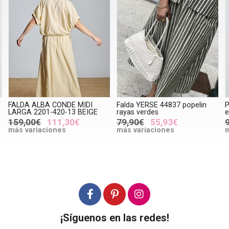
FALDA ALBA CONDE MIDI
Falda YERSE 44837 popelin
P
LARGA 2201-420-13 BEIGE
rayas verdes
e
159,00€
111,30€
79,90€
55,93€
más variaciones
más variaciones
m
¡Síguenos en las redes!