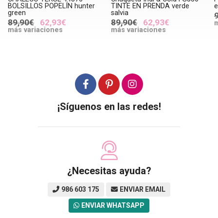
BOLSILLOS POPELÍN hunter
TINTE EN PRENDA verde
e
green
salvia
89,90€
62,93€
89,90€
62,93€
m
más variaciones
más variaciones
¡Síguenos en las redes!
¿Necesitas ayuda?
986 603 175
ENVIAR EMAIL
ENVIAR WHATSAPP