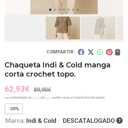
COMPARTIR:
Chaqueta Indi & Cold manga
corta crochet topo.
62,93
€
89,90
€
Las modalidades de
envío
y de
pago
pueden variar el importe final del pedido.
-30%
Marca:
Indi & Cold
DESCATALOGADO