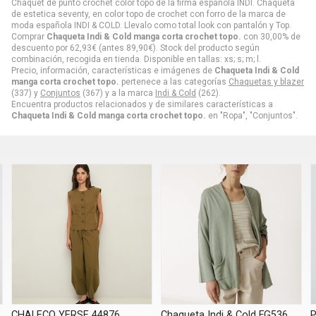
Chaquet de punto crochet color topo de la firma española INDI. Chaqueta
de estetica seventy, en color topo de crochet con forro de la marca de
moda española INDI & COLD. Llevalo como total look con pantalón y Top.
Comprar
Chaqueta Indi & Cold manga corta crochet topo.
con 30,00% de
descuento por
62,93
€
(antes
89,90
€
). Stock del producto según
combinación, recogida en tienda. Disponible en tallas: xs; s; m; l.
Precio, información, características e imágenes de
Chaqueta Indi & Cold
manga corta crochet topo.
pertenece a las categorías
Chaquetas y blazer
(337) y
Conjuntos
(367) y a la marca
Indi & Cold
(262).
Encuentra productos relacionados y de similares características a
Chaqueta Indi & Cold manga corta crochet topo.
en "Ropa", "Conjuntos".
CHALECO YERSE 44876
Chaqueta Indi & Cold FG536
P