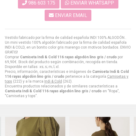
986 603 175
ENVIAR WHATSAPP
ENVIAR EMAIL
Vestido fabricado por la firma de calidad española INDI 100% ALGODÓN..
Un mini vestido 100% algodón fabricado por la firma de calidad española
INDI & COLD, en un bonito color gris marengo con motivos bordados. ENVIO
GRATIS!
Comprar
Camiseta Indi & Cold 116 rayas algodón lino gris / crudo
por
69,90
€
. Stock del producto según combinación, recogida en tienda.
Disponible en tallas: xs; s; m; l; xl.
Precio, información, características e imágenes de
Camiseta Indi & Cold
116 rayas algodón lino gris / crudo
pertenece a la categoría
Camisetas y
tops
(222) y a la marca
Indi & Cold
(262).
Encuentra productos relacionados y de similares características a
Camiseta Indi & Cold 116 rayas algodón lino gris / crudo
en "Ropa",
"Camisetas y tops".