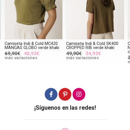
Camiseta Indi & Cold MC420
Camiseta Indi & Cold SK400
C
MANGAS GLOBO verde khaki
CROPPED RIB verde khaki
N
c
69,90€
48,93€
49,90€
34,93€
más variaciones
más variaciones
m
¡Síguenos en las redes!