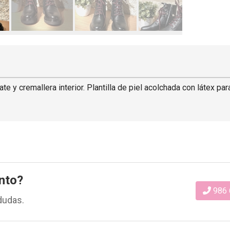
te y cremallera interior. Plantilla de piel acolchada con látex p
nto?
986 
dudas.