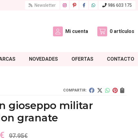
Newsletter
986 603 175
Mi cuenta
0
artículos
ARCAS
NOVEDADES
OFERTAS
CONTACTO
COMPARTIR:
n gioseppo militar
don granate
€
97,95
€