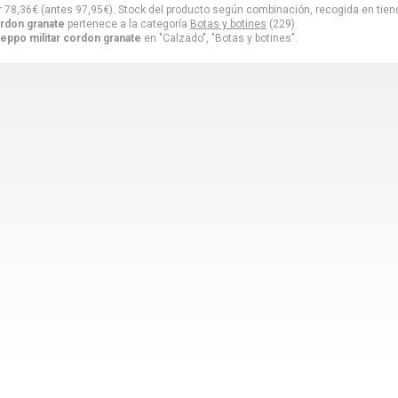
r
78,36
€
(antes
97,95
€
). Stock del producto según combinación, recogida en tiend
ordon granate
pertenece a la categoría
Botas y botines
(229).
seppo militar cordon granate
en "Calzado", "Botas y botines".