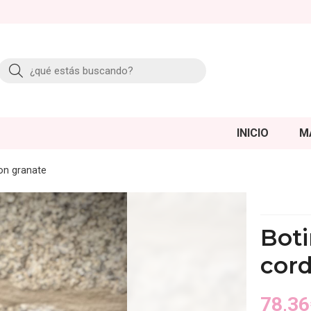
Buscar
INICIO
M
don granate
Boti
cor
78,36