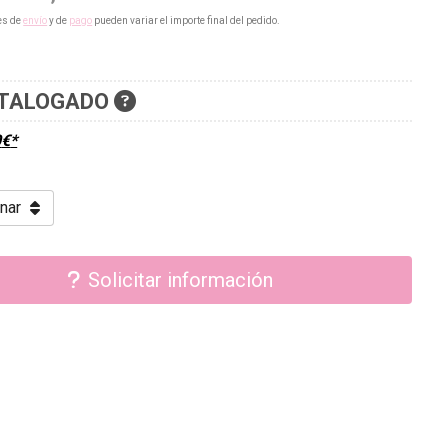
es de
envío
y de
pago
pueden variar el importe final del pedido.
TALOGADO
0
€
*
Solicitar información