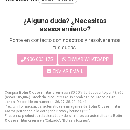
¿Alguna duda? ¿Necesitas
asesoramiento?
Ponte en contacto con nosotros y resolveremos
tus dudas.
986 603 175
ENVIAR WHATSAPP
ENVIAR EMAIL
Comprar
Botín Clover militar crema
con 30,00% de descuento por
73,50
€
(antes
105,00
€
). Stock del producto según combinación, recogida en
tienda. Disponible en números: 36; 37; 38; 39; 40; 41.
Precio, información, características e imágenes de
Botín Clover militar
crema
pertenece a la categoría
Botas y botines
(229).
Encuentra productos relacionados y de similares características a
Botín
Clover militar crema
en "Calzado", "Botas y botines".