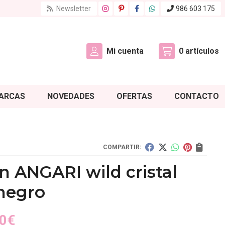
Newsletter
986 603 175
Mi cuenta
0
artículos
ARCAS
NOVEDADES
OFERTAS
CONTACTO
COMPARTIR:
n ANGARI wild cristal
negro
0
€