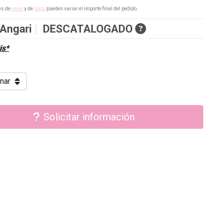
es de
envío
y de
pago
pueden variar el importe final del pedido.
Angari
DESCATALOGADO
is*
Solicitar información