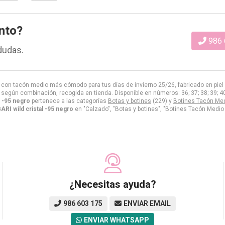
nto?
986 
dudas.
n con tacón medio más cómodo para tus días de invierno 25/26, fabricado en piel 
 según combinación, recogida en tienda. Disponible en números: 36; 37; 38; 39; 40
l -95 negro
pertenece a las categorías
Botas y botines
(229) y
Botines Tacón Med
ARI wild cristal -95 negro
en "Calzado", "Botas y botines", "Botines Tacón Medio y
¿Necesitas ayuda?
986 603 175
ENVIAR EMAIL
ENVIAR WHATSAPP