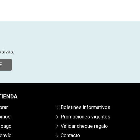
usivas.
E
TIENDA
rar
Boletines informativos
somos
Promociones vigentes
 pago
Validar cheque regalo
envío
Contacto