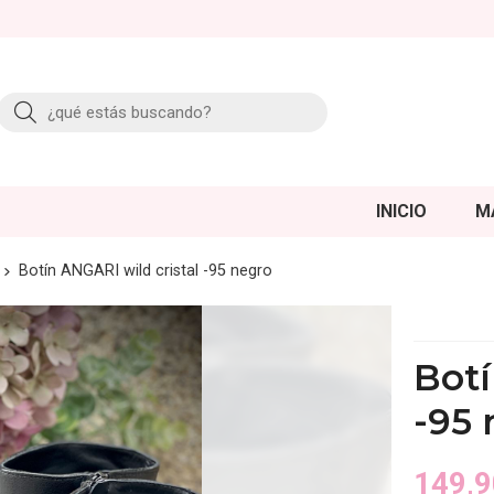
Buscar
INICIO
M
Botín ANGARI wild cristal -95 negro
Botí
-95 
149,9