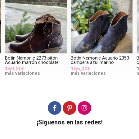
Botín Nemonic 2273 pitón
Botín Nemonic Acuario 2353
B
Acuario marrón chocolate
campera azul marino
c
169,00€
155,00€
más variaciones
más variaciones
m
¡Síguenos en las redes!