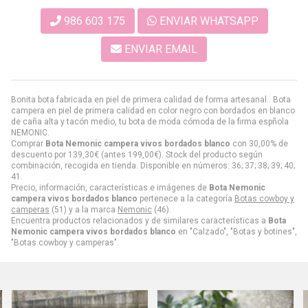
986 603 175
ENVIAR WHATSAPP
ENVIAR EMAIL
Bonita bota fabricada en piel de primera calidad de forma artesanal.. Bota
campera en piel de primera calidad en color negro con bordados en blanco
de caña alta y tacón medio, tu bota de moda cómoda de la firma espñola
NEMONIC.
Comprar
Bota Nemonic campera vivos bordados blanco
con 30,00% de
descuento por
139,30
€
(antes
199,00
€
). Stock del producto según
combinación, recogida en tienda. Disponible en números: 36; 37; 38; 39; 40;
41.
Precio, información, características e imágenes de
Bota Nemonic
campera vivos bordados blanco
pertenece a la categoría
Botas cowboy y
camperas
(51) y a la marca
Nemonic
(46).
Encuentra productos relacionados y de similares características a
Bota
Nemonic campera vivos bordados blanco
en "Calzado", "Botas y botines",
"Botas cowboy y camperas".