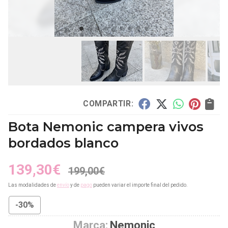
COMPARTIR:
Bota Nemonic campera vivos
bordados blanco
139,30
€
199,00
€
Las modalidades de
envío
y de
pago
pueden variar el importe final del pedido.
-30%
Marca:
Nemonic