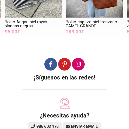
Bolso Angari piel rayas
Bolso capazo piel trenzado
B
blancas negras
CAMEL GRANDE
v
95,00€
189,00€
¡Síguenos en las redes!
¿Necesitas ayuda?
986 603 175
ENVIAR EMAIL