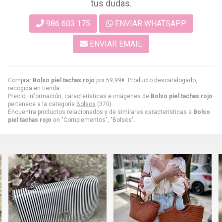
tus dudas.
986 603 175
ENVIAR WHATSAPP
ENVIAR EMAIL
Comprar
Bolso piel tachas rojo
por
59,99
€
. Producto descatalogado,
recogida en tienda.
Precio, información, características e imágenes de
Bolso piel tachas rojo
pertenece a la categoría
Bolsos
(370).
Encuentra productos relacionados y de similares características a
Bolso
piel tachas rojo
en "Complementos", "Bolsos".